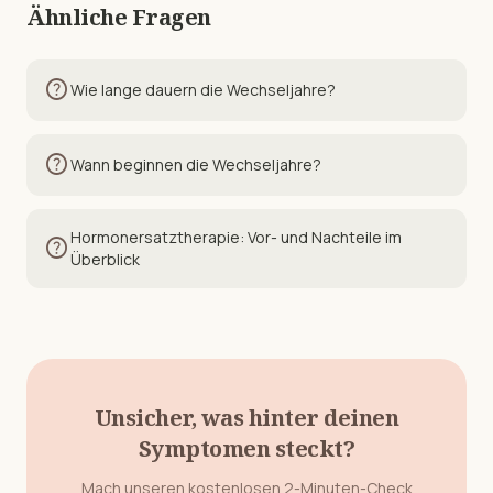
Ähnliche Fragen
help
Wie lange dauern die Wechseljahre?
help
Wann beginnen die Wechseljahre?
Hormonersatztherapie: Vor- und Nachteile im
help
Überblick
Unsicher, was hinter deinen
Symptomen steckt?
Mach unseren kostenlosen 2-Minuten-Check