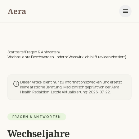
Aera
menu
Startseite
/
Fragen & Antworten
/
Wechseljahre Beschwerden lindern: Was wirklich hilft (evidenzbasiert)
Dieser Artikel dient nur zu Informationszwecken und ersetzt
info
keine ärztliche Beratung. Medizinisch geprüft von der Aera
Health Redaktion. Letzte Aktualisierung:
2026-07-22
.
FRAGEN & ANTWORTEN
Wechseljahre