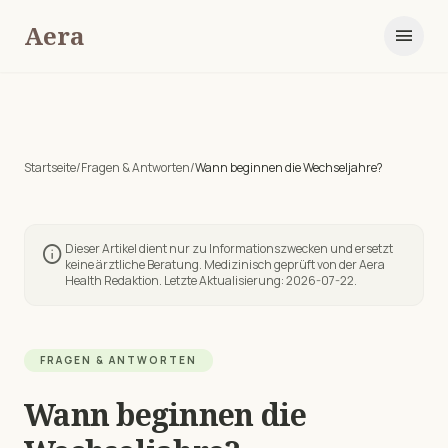
Aera
menu
Startseite
/
Fragen & Antworten
/
Wann beginnen die Wechseljahre?
Dieser Artikel dient nur zu Informationszwecken und ersetzt
info
keine ärztliche Beratung. Medizinisch geprüft von der Aera
Health Redaktion. Letzte Aktualisierung:
2026-07-22
.
FRAGEN & ANTWORTEN
Wann beginnen die