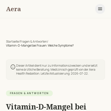
Aera
menu
Startseite
/
Fragen & Antworten
/
Vitamin-D-Mangel bei Frauen: Welche Symptome?
Dieser Artikel dient nur zu Informationszwecken und ersetzt
info
keine ärztliche Beratung. Medizinisch geprüft von der Aera
Health Redaktion. Letzte Aktualisierung:
2026-07-22
.
FRAGEN & ANTWORTEN
Vitamin-D-Mangel bei