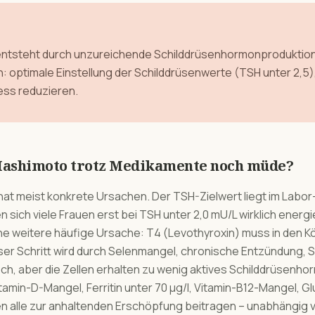
ntsteht durch unzureichende Schilddrüsenhormonproduktion
optimale Einstellung der Schilddrüsenwerte (TSH unter 2,5), 
ress reduzieren.
Hashimoto trotz Medikamente noch müde?
 hat meist konkrete Ursachen. Der TSH-Zielwert liegt im Labo
en sich viele Frauen erst bei TSH unter 2,0 mU/L wirklich ener
weitere häufige Ursache: T4 (Levothyroxin) muss in den Kör
er Schritt wird durch Selenmangel, chronische Entzündung, 
hoch, aber die Zellen erhalten zu wenig aktives Schilddrüsenh
amin-D-Mangel, Ferritin unter 70 µg/l, Vitamin-B12-Mangel, G
n alle zur anhaltenden Erschöpfung beitragen – unabhängig 