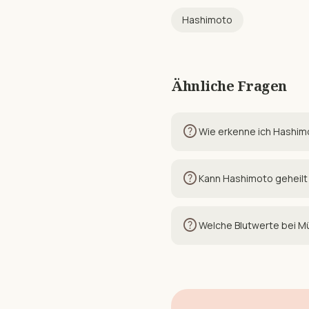
Hashimoto
Ähnliche Fragen
help
Wie erkenne ich Hashim
help
Kann Hashimoto geheil
help
Welche Blutwerte bei M