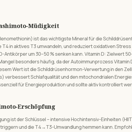
ashimoto-Müdigkeit
elenomethionin) ist das wichtigste Mineral für die Schilddrüsen
T4 in aktives T3 umwandeln, und reduziert oxidativen Stress 
O-Antikörper um 30–50 % senken kann. Vitamin D: Zielwert 50
-Mangel besonders häufig, da der Autoimmunprozess Vitamin D 
 diesem Wert ist die Schilddrüsenhormon-Verwertung in den Zel
 verbessert Schlafqualität und den mitochondrialen Energies
senziell für Energieproduktion und sollte aktiv kontrolliert we
himoto-Erschöpfung
g ist der Schlüssel – intensive Hochintensiv-Einheiten (HIIT
 triggern und die T4→T3-Umwandlung hemmen kann. Empfohl