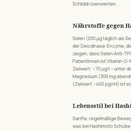
Schilddrüsenwerten.
Nährstoffe gegen H
Selen (200 µg täglich als S
der Deiodinase-Enzyme, die 
zeigen, dass Selen Anti-TP
Patientinnen ist Vitamin-D
Zielwert: >70 µg/l – unter
Magnesium (300 mg abends)
(Zielwert >400 pg/ml) ist es
Lebensstil bei Has
Sanfte, regelmäßige Bewegun
was bei Hashimoto Schübe