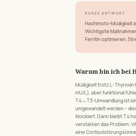
KURZE ANTWORT
Hashimoto-Müdigkeit e
Wichtigste Maßnahmen: 
Ferritin optimieren, St
Warum bin ich bei 
Müdigkeit trotz L-Thyroxin
mU/L), aber funktional fühl
T4→T3-Umwandlung ist eine 
umgewandelt werden – dies
blockiert. Dann bleibt T4 
verstärken das Problem: Vit
eine Cortisolstörung könne