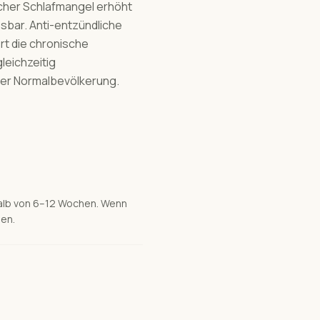
scher Schlafmangel erhöht
bar. Anti-entzündliche
rt die chronische
leichzeitig
 der Normalbevölkerung.
rhalb von 6–12 Wochen. Wenn
den.