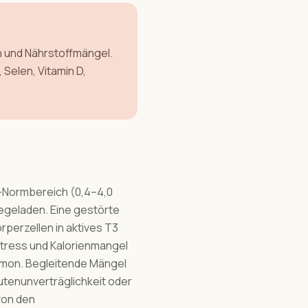
 und Nährstoffmängel.
Selen, Vitamin D,
r-Normbereich (0,4–4,0
giegeladen. Eine gestörte
perzellen in aktives T3
Stress und Kalorienmangel
ormon. Begleitende Mängel
lutenunverträglichkeit oder
von den