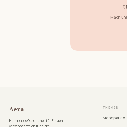
U
Mach uns
Aera
THEMEN
Menopause
Hormonelle Gesundheit für Frauen –
wissenschaftlich fundiert.