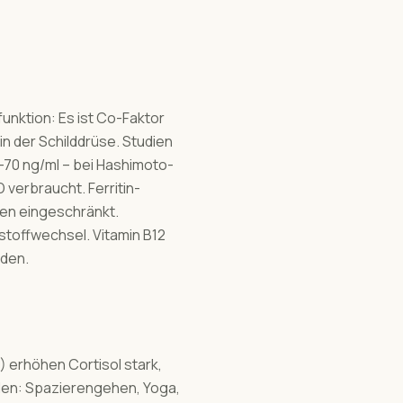
funktion: Es ist Co-Faktor
in der Schilddrüse. Studien
–70 ng/ml – bei Hashimoto-
verbraucht. Ferritin-
len eingeschränkt.
toffwechsel. Vitamin B12
rden.
) erhöhen Cortisol stark,
en: Spazierengehen, Yoga,