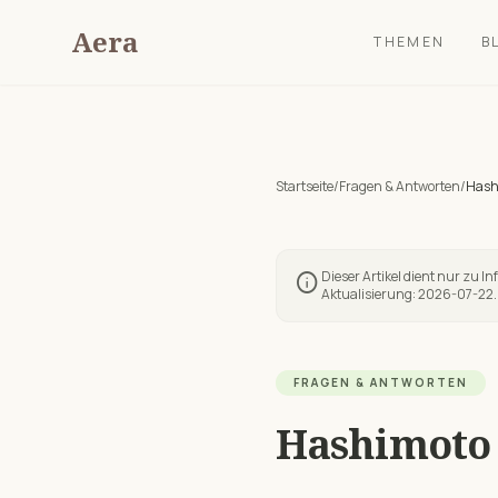
Aera
THEMEN
B
Startseite
/
Fragen & Antworten
/
Hashi
Dieser Artikel dient nur zu I
info
Aktualisierung:
2026-07-22
.
FRAGEN & ANTWORTEN
Hashimoto 