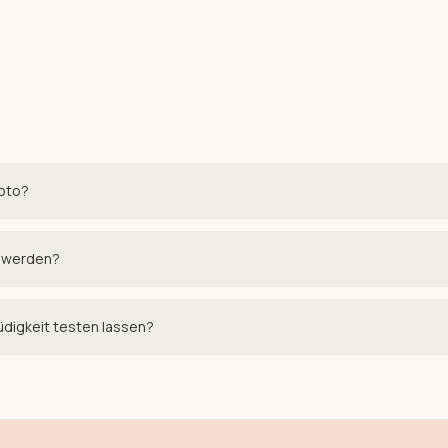
oto?
t werden?
üdigkeit testen lassen?