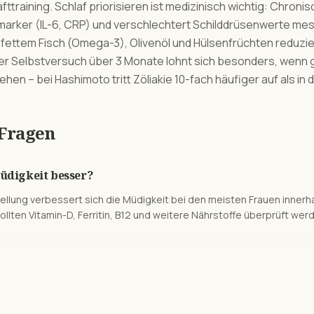
training. Schlaf priorisieren ist medizinisch wichtig: Chroni
rker (IL-6, CRP) und verschlechtert Schilddrüsenwerte mess
 fettem Fisch (Omega-3), Olivenöl und Hülsenfrüchten reduzie
eier Selbstversuch über 3 Monate lohnt sich besonders, wenn g
n – bei Hashimoto tritt Zöliakie 10-fach häufiger auf als in
 Fragen
digkeit besser?
tellung verbessert sich die Müdigkeit bei den meisten Frauen inne
sollten Vitamin-D, Ferritin, B12 und weitere Nährstoffe überprüft wer