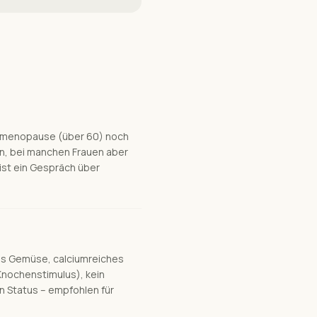
Postmenopause (über 60) noch
n, bei manchen Frauen aber
ist ein Gespräch über
es Gemüse, calciumreiches
 Knochenstimulus), kein
n Status – empfohlen für