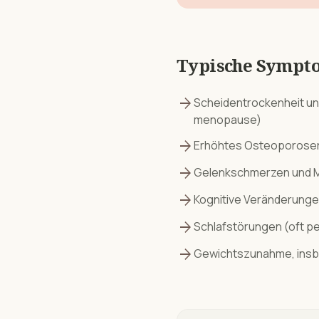
Typische Sympt
arrow_forward
Scheidentrockenheit u
menopause)
arrow_forward
Erhöhtes Osteoporoser
arrow_forward
Gelenkschmerzen und 
arrow_forward
Kognitive Veränderunge
arrow_forward
Schlafstörungen (oft pe
arrow_forward
Gewichtszunahme, insb