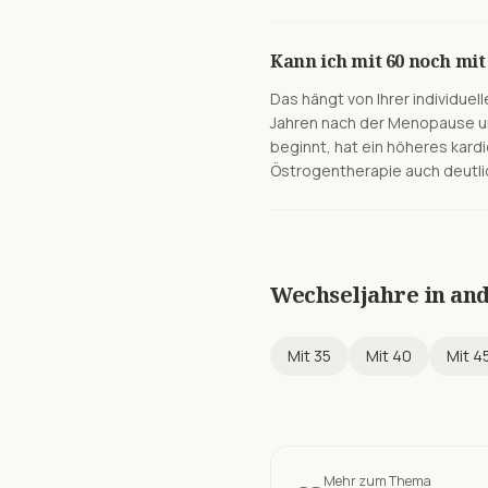
Kann ich mit 60 noch m
Das hängt von Ihrer individuel
Jahren nach der Menopause un
beginnt, hat ein höheres kardi
Östrogentherapie auch deutli
Wechseljahre in an
Mit
35
Mit
40
Mit
4
Mehr zum Thema