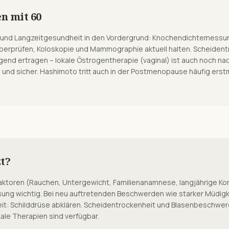
en mit
60
n und Langzeitgesundheit in den Vordergrund: Knochendichtemessu
überprüfen, Koloskopie und Mammographie aktuell halten. Scheident
gend ertragen – lokale Östrogentherapie (vaginal) ist auch noch na
d sicher. Hashimoto tritt auch in der Postmenopause häufig erstm
t?
ktoren (Rauchen, Untergewicht, Familienanamnese, langjährige Kor
g wichtig. Bei neu auftretenden Beschwerden wie starker Müdig
eit: Schilddrüse abklären. Scheidentrockenheit und Blasenbeschwe
ale Therapien sind verfügbar.