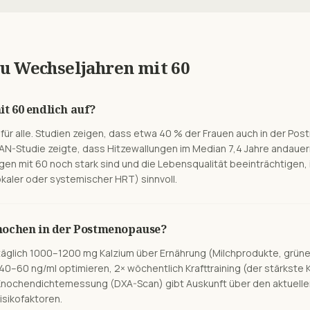
zu Wechseljahren mit
60
t 60 endlich auf?
ht für alle. Studien zeigen, dass etwa 40 % der Frauen auch in der 
AN-Studie zeigte, dass Hitzewallungen im Median 7,4 Jahre andauer
gen mit 60 noch stark sind und die Lebensqualität beeinträchtigen, 
okaler oder systemischer HRT) sinnvoll.
nochen in der Postmenopause?
äglich 1000–1200 mg Kalzium über Ernährung (Milchprodukte, grün
 40–60 ng/ml optimieren, 2× wöchentlich Krafttraining (der stärkste
 Knochendichtemessung (DXA-Scan) gibt Auskunft über den aktuelle
isikofaktoren.