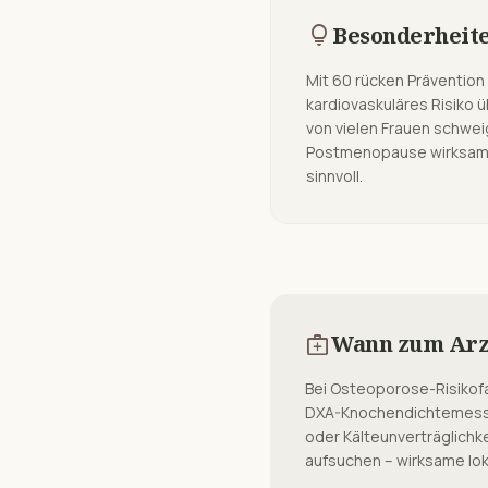
lightbulb
Besonderheit
Mit 60 rücken Präventio
kardiovaskuläres Risiko 
von vielen Frauen schwei
Postmenopause wirksam un
sinnvoll.
medical_services
Wann zum Arz
Bei Osteoporose-Risikofa
DXA-Knochendichtemessun
oder Kälteunverträglichk
aufsuchen – wirksame lok