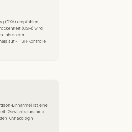
ng (DXA) empfohlen,
rockenheit (GSM) wird
ch Jahren der
als auf – TSH-Kontrolle
tison-Einnahme) ist eine
keit, Gewichtszunahme
rden: Gynäkologin