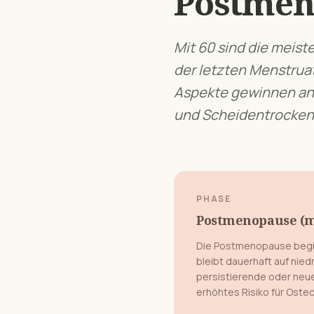
Postmen
Mit 60 sind die meist
der letzten Menstrua
Aspekte gewinnen an
und Scheidentrockenh
PHASE
Postmenopause (me
Die Postmenopause begin
bleibt dauerhaft auf nied
persistierende oder neu
erhöhtes Risiko für Ost