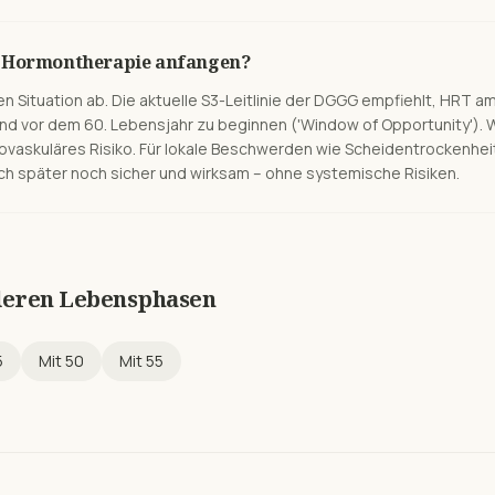
it Hormontherapie anfangen?
len Situation ab. Die aktuelle S3-Leitlinie der DGGG empfiehlt, HRT a
d vor dem 60. Lebensjahr zu beginnen ('Window of Opportunity'). 
ovaskuläres Risiko. Für lokale Beschwerden wie Scheidentrockenheit 
ch später noch sicher und wirksam – ohne systemische Risiken.
deren Lebensphasen
5
Mit
50
Mit
55