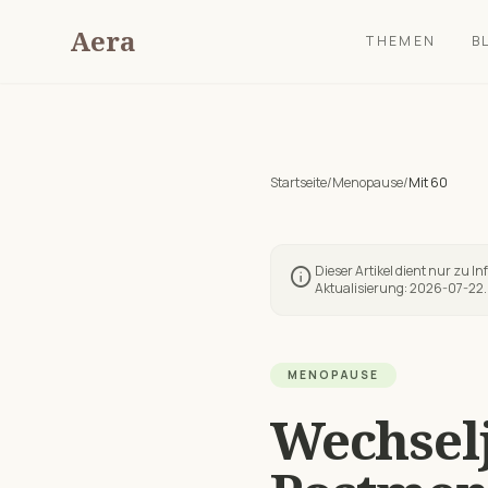
Aera
THEMEN
B
Startseite
/
Menopause
/
Mit
60
Dieser Artikel dient nur zu I
info
Aktualisierung:
2026-07-22
.
MENOPAUSE
Wechselj