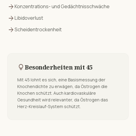
arrow_forward
Konzentrations- und Gedächtnisschwäche
arrow_forward
Libidoverlust
arrow_forward
Scheidentrockenheit
lightbulb
Besonderheiten mit
45
Mit 45 lohnt es sich, eine Basismessung der
Knochendichte zu erwägen, da Östrogen die
Knochen schützt. Auch kardiovaskuläre
Gesundheit wird relevanter, da Östrogen das
Herz-Kreislauf-System schützt.