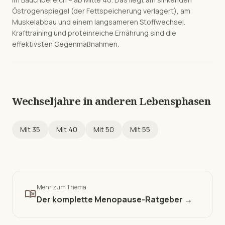
Östrogenspiegel (der Fettspeicherung verlagert), am
Muskelabbau und einem langsameren Stoffwechsel.
Krafttraining und proteinreiche Ernährung sind die
effektivsten Gegenmaßnahmen.
Wechseljahre in anderen Lebensphasen
Mit
35
Mit
40
Mit
50
Mit
55
Mehr zum Thema
menu_book
Der komplette Menopause-Ratgeber →