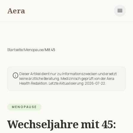
Aera
menu
Startseite
/
Menopause
/
Mit
45
Dieser Artikel dient nur zu Informationszwecken und ersetzt
info
keine ärztliche Beratung. Medizinisch geprüft von der Aera
Health Redaktion. Letzte Aktualisierung:
2026-07-22
.
MENOPAUSE
Wechseljahre mit 45: