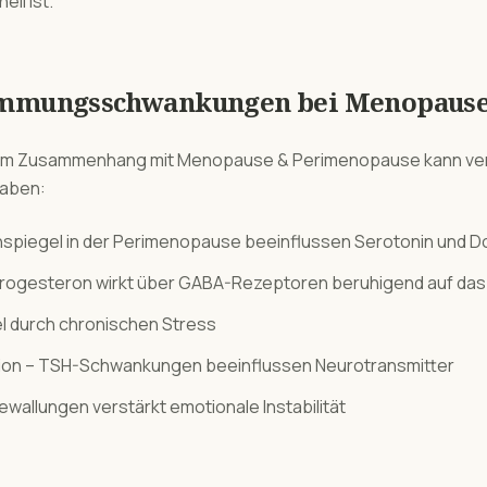
ll ist.
immungsschwankungen
bei
Menopaus
im Zusammenhang mit
Menopause & Perimenopause
kann ve
haben:
piegel in der Perimenopause beeinflussen Serotonin und 
rogesteron wirkt über GABA-Rezeptoren beruhigend auf das
el durch chronischen Stress
tion – TSH-Schwankungen beeinflussen Neurotransmitter
ewallungen verstärkt emotionale Instabilität