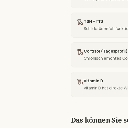
lab_research
TSH + fT3
Schilddrüsenfehlfunkt
lab_research
Cortisol (Tagesprofil)
Chronisch erhöhtes Cor
lab_research
Vitamin D
Vitamin D hat direkte 
Das können Sie s