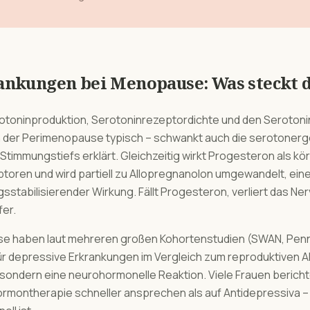
ankungen
bei
Menopause
: Was steckt 
rotoninproduktion, Serotoninrezeptordichte und den Seroton
 der Perimenopause typisch – schwankt auch die serotonerge
nd Stimmungstiefs erklärt. Gleichzeitig wirkt Progesteron als k
oren und wird partiell zu Allopregnanolon umgewandelt, ein
stabilisierender Wirkung. Fällt Progesteron, verliert das N
fer.
se haben laut mehreren großen Kohortenstudien (SWAN, Penn 
r depressive Erkrankungen im Vergleich zum reproduktiven Alte
ondern eine neurohormonelle Reaktion. Viele Frauen bericht
montherapie schneller ansprechen als auf Antidepressiva – 