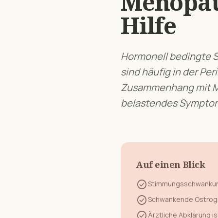
Menopa
Hilfe
Hormonell bedingte 
sind häufig in der P
Zusammenhang mit
belastendes Symptom 
Auf einen Blick
check_circle
Stimmungsschwanku
check_circle
Schwankende Östroge
check_circle
Ärztliche Abklärung is