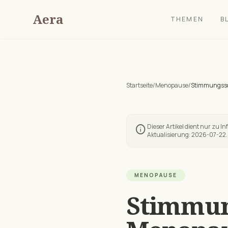
Aera
THEMEN
B
Startseite
/
Menopause
/
Stimmungss
Dieser Artikel dient nur zu I
info
Aktualisierung:
2026-07-22
.
MENOPAUSE
Stimmu