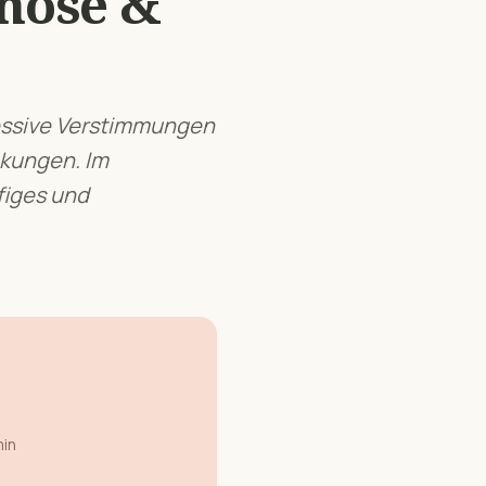
gnose &
essive Verstimmungen
nkungen.
Im
figes und
min