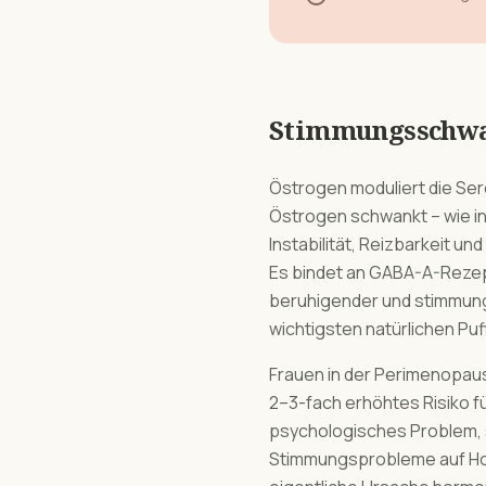
Stimmungsschw
Östrogen moduliert die Se
Östrogen schwankt – wie in
Instabilität, Reizbarkeit u
Es bindet an GABA-A-Rezept
beruhigender und stimmungs
wichtigsten natürlichen Puf
Frauen in der Perimenopau
2–3-fach erhöhtes Risiko fü
psychologisches Problem, s
Stimmungsprobleme auf Hor