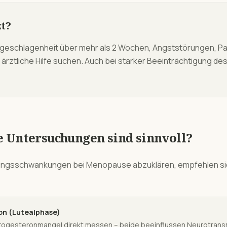
t?
rgeschlagenheit über mehr als 2 Wochen, Angststörungen, P
ärztliche Hilfe suchen. Auch bei starker Beeinträchtigung des
e Untersuchungen sind sinnvoll?
ungsschwankungen
bei
Menopause
abzuklären, empfehlen si
ron (Lutealphase)
ogesteronmangel direkt messen – beide beeinflussen Neurotransm