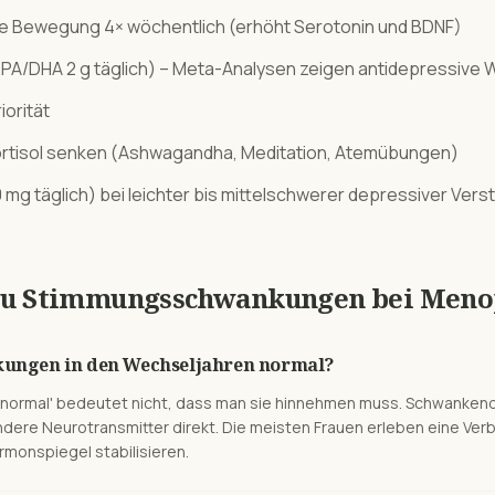
e Bewegung 4× wöchentlich (erhöht Serotonin und BDNF)
A/DHA 2 g täglich) – Meta-Analysen zeigen antidepressive 
iorität
tisol senken (Ashwagandha, Meditation, Atemübungen)
mg täglich) bei leichter bis mittelschwerer depressiver Ver
zu
Stimmungsschwankungen
bei
Meno
ungen in den Wechseljahren normal?
er 'normal' bedeutet nicht, dass man sie hinnehmen muss. Schwanke
ndere Neurotransmitter direkt. Die meisten Frauen erleben eine Ve
monspiegel stabilisieren.