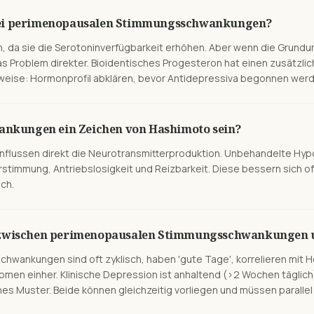
bei perimenopausalen Stimmungsschwankungen?
n, da sie die Serotoninverfügbarkeit erhöhen. Aber wenn die Grund
s Problem direkter. Bioidentisches Progesteron hat einen zusätzli
rweise: Hormonprofil abklären, bevor Antidepressiva begonnen wer
kungen ein Zeichen von Hashimoto sein?
nflussen direkt die Neurotransmitterproduktion. Unbehandelte Hy
rstimmung, Antriebslosigkeit und Reizbarkeit. Diese bessern sich of
ch.
d zwischen perimenopausalen Stimmungsschwankungen u
hwankungen sind oft zyklisch, haben 'gute Tage', korrelieren mi
men einher. Klinische Depression ist anhaltend (>2 Wochen täglich)
es Muster. Beide können gleichzeitig vorliegen und müssen paralle