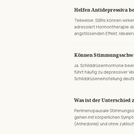
Helfen Antidepressiva 
Teilweise. SSRIs können wirke
adressiert Hormontherapie da
angstlösenden Effekt. Ideale
Können Stimmungsschwan
Ja. Schilddrüsenhormone beei
führt häufig zu depressiver Ve
Schilddrüseneinstellung deutli
Was ist der Unterschie
Perimenopausale Stimmungssc
gehen mit körperlichen Sympto
(Anhedonie) und ohne zyklisch