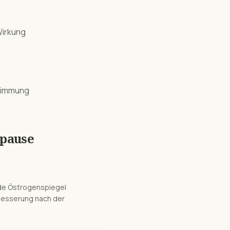
Wirkung
stimmung
pause
nde Östrogenspiegel
rbesserung nach der