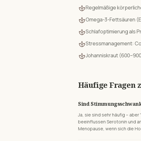
spa
Regelmäßige körperlich
spa
Omega-3-Fettsäuren (EP
spa
Schlafoptimierung als Pr
spa
Stressmanagement: Cor
spa
Johanniskraut (600–900 
Häufige Fragen 
Sind Stimmungsschwank
Ja, sie sind sehr häufig – ab
beeinflussen Serotonin und a
Menopause, wenn sich die Hor