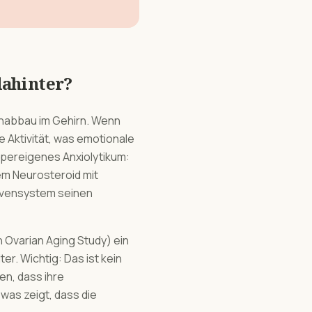
dahinter?
inabbau im Gehirn. Wenn
 Aktivität, was emotionale
örpereigenes Anxiolytikum:
em Neurosteroid mit
ervensystem seinen
Ovarian Aging Study) ein
r. Wichtig: Das ist kein
en, dass ihre
was zeigt, dass die