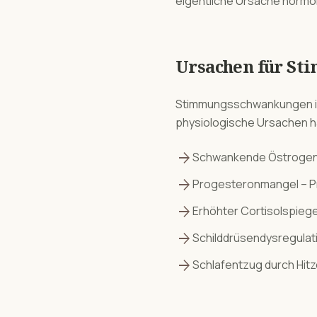
eigentliche Ursache hormone
Ursachen für
St
Stimmungsschwankungen
physiologische Ursachen 
arrow_forward
Schwankende Östrogens
arrow_forward
Progesteronmangel – P
arrow_forward
Erhöhter Cortisolspieg
arrow_forward
Schilddrüsendysregula
arrow_forward
Schlafentzug durch Hitz