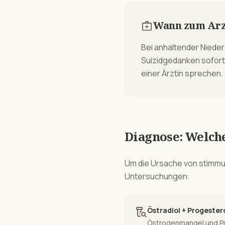
medical_services
Wann zum Arz
Bei anhaltender Niede
Suizidgedanken sofort 
einer Ärztin sprechen.
Diagnose: Welch
Um die Ursache von
stimm
Untersuchungen:
lab_research
Östradiol + Progeste
Östrogenmangel und Pr