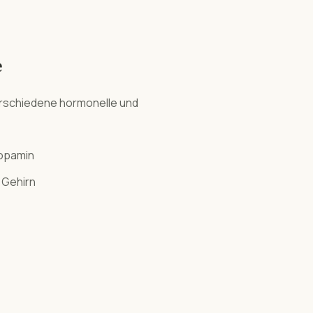
e
rschiedene hormonelle und
Dopamin
 Gehirn