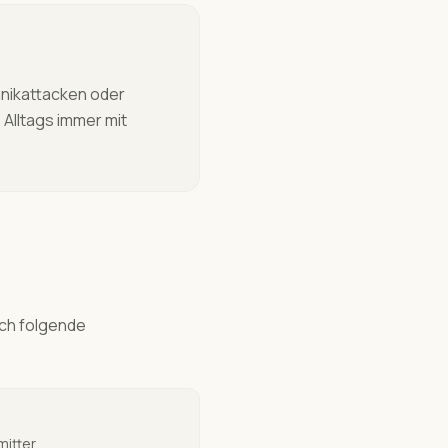
anikattacken oder
 Alltags immer mit
ch folgende
itter