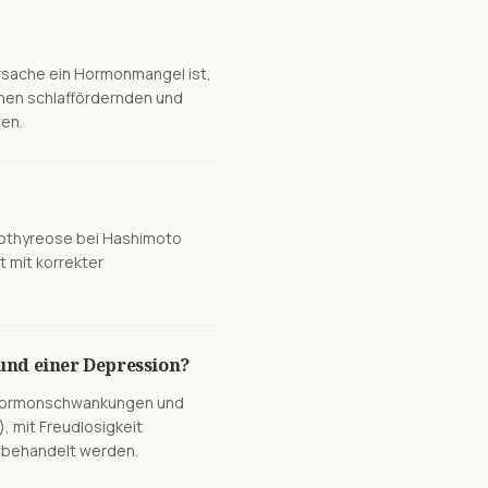
ursache ein Hormonmangel ist,
chen schlaffördernden und
den.
pothyreose bei Hashimoto
t mit korrekter
nd einer Depression?
t Hormonschwankungen und
, mit Freudlosigkeit
l behandelt werden.