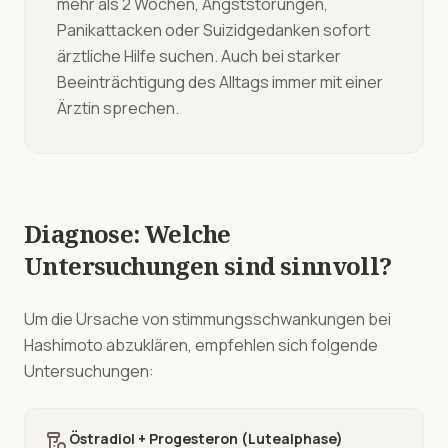
mehr als 2 Wochen, Angststörungen,
Panikattacken oder Suizidgedanken sofort
ärztliche Hilfe suchen. Auch bei starker
Beeinträchtigung des Alltags immer mit einer
Ärztin sprechen.
Diagnose: Welche
Untersuchungen sind sinnvoll?
Um die Ursache von
stimmungsschwankungen
bei
Hashimoto
abzuklären, empfehlen sich folgende
Untersuchungen:
lab_research
Östradiol + Progesteron (Lutealphase)