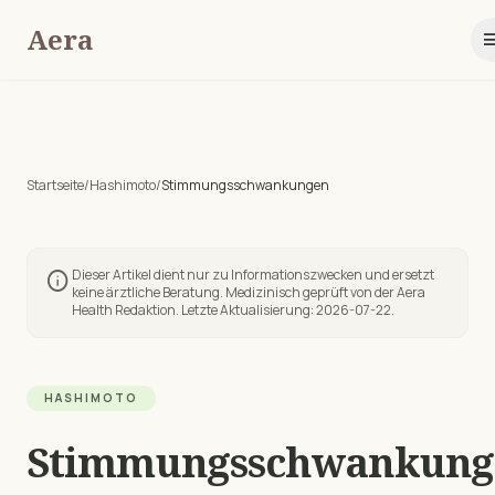
Aera
me
Startseite
/
Hashimoto
/
Stimmungsschwankungen
Dieser Artikel dient nur zu Informationszwecken und ersetzt
info
keine ärztliche Beratung. Medizinisch geprüft von der Aera
Health Redaktion. Letzte Aktualisierung:
2026-07-22
.
HASHIMOTO
Stimmungsschwankung