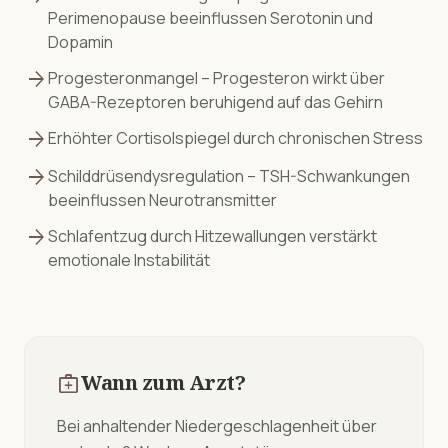
Perimenopause beeinflussen Serotonin und
Dopamin
arrow_forward
Progesteronmangel – Progesteron wirkt über
GABA-Rezeptoren beruhigend auf das Gehirn
arrow_forward
Erhöhter Cortisolspiegel durch chronischen Stress
arrow_forward
Schilddrüsendysregulation – TSH-Schwankungen
beeinflussen Neurotransmitter
arrow_forward
Schlafentzug durch Hitzewallungen verstärkt
emotionale Instabilität
medical_services
Wann zum Arzt?
Bei anhaltender Niedergeschlagenheit über