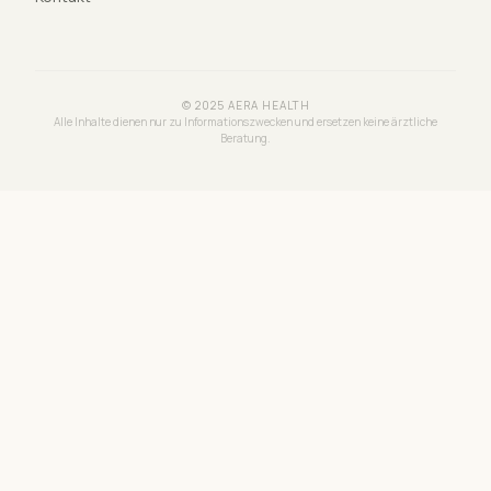
© 2025 AERA HEALTH
Alle Inhalte dienen nur zu Informationszwecken und ersetzen keine ärztliche
Beratung.