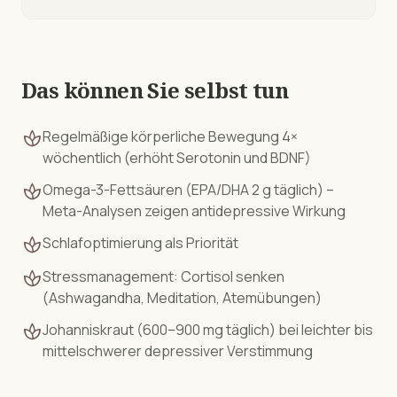
Das können Sie selbst tun
spa
Regelmäßige körperliche Bewegung 4×
wöchentlich (erhöht Serotonin und BDNF)
spa
Omega-3-Fettsäuren (EPA/DHA 2 g täglich) –
Meta-Analysen zeigen antidepressive Wirkung
spa
Schlafoptimierung als Priorität
spa
Stressmanagement: Cortisol senken
(Ashwagandha, Meditation, Atemübungen)
spa
Johanniskraut (600–900 mg täglich) bei leichter bis
mittelschwerer depressiver Verstimmung