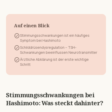
Auf einen Blick
check_circle
Stimmungsschwankungen
ist ein häufiges
Symptom bei
Hashimoto
check_circle
Schilddrüsendysregulation – TSH-
Schwankungen beeinflussen Neurotransmitter
check_circle
Ärztliche Abklärung ist der erste wichtige
Schritt
Stimmungsschwankungen
bei
Hashimoto
: Was steckt dahinter?