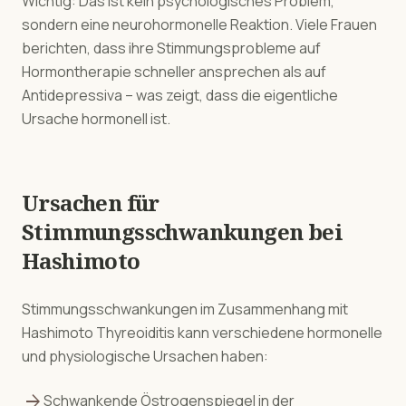
Wichtig: Das ist kein psychologisches Problem,
sondern eine neurohormonelle Reaktion. Viele Frauen
berichten, dass ihre Stimmungsprobleme auf
Hormontherapie schneller ansprechen als auf
Antidepressiva – was zeigt, dass die eigentliche
Ursache hormonell ist.
Ursachen für
Stimmungsschwankungen
bei
Hashimoto
Stimmungsschwankungen
im Zusammenhang mit
Hashimoto Thyreoiditis
kann verschiedene hormonelle
und physiologische Ursachen haben:
arrow_forward
Schwankende Östrogenspiegel in der