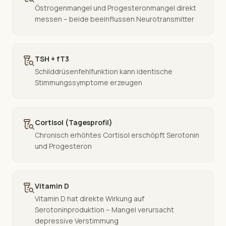
Östrogenmangel und Progesteronmangel direkt
messen – beide beeinflussen Neurotransmitter
lab_research
TSH + fT3
Schilddrüsenfehlfunktion kann identische
Stimmungssymptome erzeugen
lab_research
Cortisol (Tagesprofil)
Chronisch erhöhtes Cortisol erschöpft Serotonin
und Progesteron
lab_research
Vitamin D
Vitamin D hat direkte Wirkung auf
Serotoninproduktion – Mangel verursacht
depressive Verstimmung