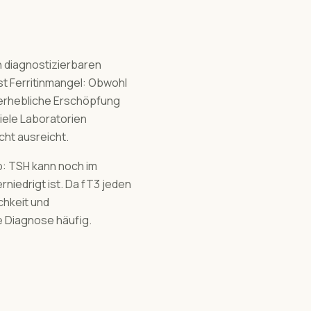
n diagnostizierbaren
st Ferritinmangel: Obwohl
s erhebliche Erschöpfung
Viele Laboratorien
icht ausreicht.
o: TSH kann noch im
niedrigt ist. Da fT3 jeden
chkeit und
e Diagnose häufig.