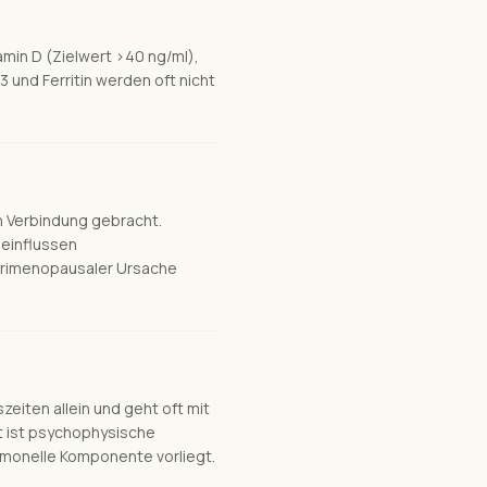
amin D (Zielwert >40 ng/ml),
T3 und Ferritin werden oft nicht
in Verbindung gebracht.
einflussen
perimenopausaler Ursache
eiten allein und geht oft mit
ut ist psychophysische
ormonelle Komponente vorliegt.