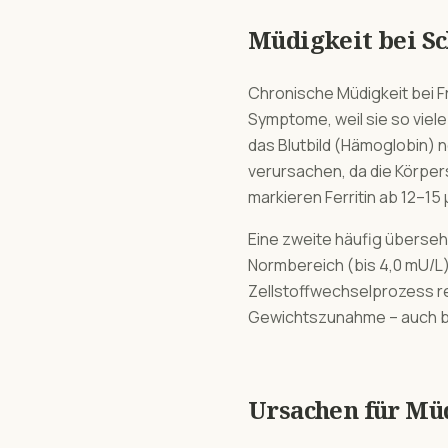
Müdigkeit
bei
Sc
Chronische Müdigkeit bei F
Symptome, weil sie so viel
das Blutbild (Hämoglobin) n
verursachen, da die Körpers
markieren Ferritin ab 12–15 µ
Eine zweite häufig überseh
Normbereich (bis 4,0 mU/L) 
Zellstoffwechselprozess reg
Gewichtszunahme – auch bei
Ursachen für
Müd