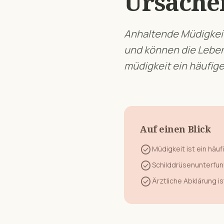
Ursachen
Anhaltende Müdigkei
und können die Leben
müdigkeit
ein häufige
Auf einen Blick
check_circle
Müdigkeit
ist ein häu
check_circle
Schilddrüsenunterfun
check_circle
Ärztliche Abklärung is