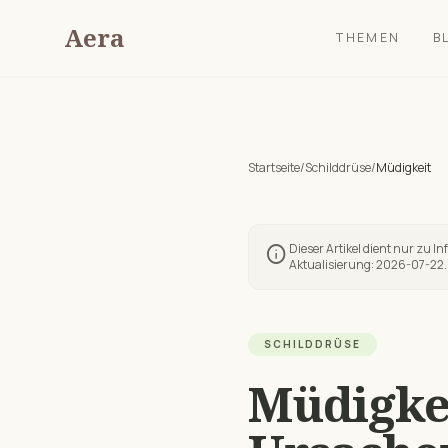
Aera
THEMEN
B
Startseite
/
Schilddrüse
/
Müdigkeit
Dieser Artikel dient nur zu I
info
Aktualisierung:
2026-07-22
.
SCHILDDRÜSE
Müdigke