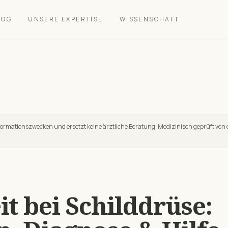
LOG
UNSERE EXPERTISE
WISSENSCHAFT
nformationszwecken und ersetzt keine ärztliche Beratung. Medizinisch geprüft von 
it
bei
Schilddrüse
: