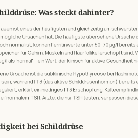
hilddrüse
: Was steckt dahinter?
rauen ist eines der häufigsten und gleichzeitig am schwerste
e mögliche Ursachen hat. Die häufigste übersehene Ursache i
och normal ist, können Ferritinwerte unter 50–70 µg/l bereit
peicher für Gehirn, Muskeln und Haarfollikel erschöpft sind. 
g/l als 'normal' – ein Wert, der klinisch für aktive Gesundheit n
ene Ursache ist die subklinische Hypothyreose bei Hashimot
sein, während fT3 (das aktive Schilddrüsenhormon) bereits er
uliert, erklärt ein niedriges fT3 Erschöpfung, Kälteempfindli
 'normalem' TSH. Ärzte, die nur TSH testen, verpassen dies
igkeit
bei
Schilddrüse