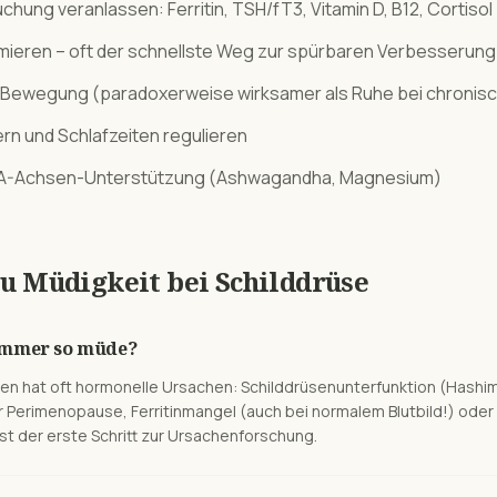
chung veranlassen: Ferritin, TSH/fT3, Vitamin D, B12, Cortisol
ptimieren – oft der schnellste Weg zur spürbaren Verbesserung
Bewegung (paradoxerweise wirksamer als Ruhe bei chronis
rn und Schlafzeiten regulieren
PA-Achsen-Unterstützung (Ashwagandha, Magnesium)
zu
Müdigkeit
bei
Schilddrüse
 immer so müde?
uen hat oft hormonelle Ursachen: Schilddrüsenunterfunktion (Hashi
 Perimenopause, Ferritinmangel (auch bei normalem Blutbild!) oder
st der erste Schritt zur Ursachenforschung.