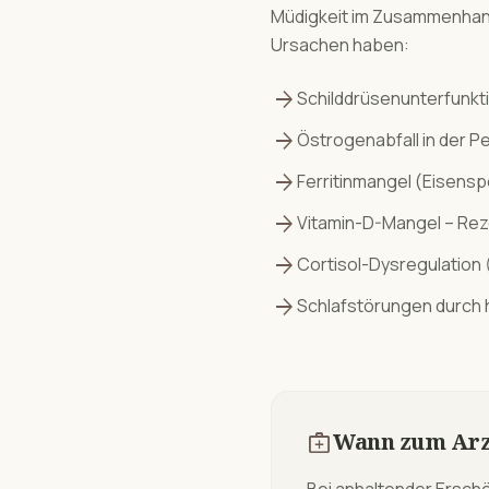
Müdigkeit
im Zusammenhan
Ursachen haben:
arrow_forward
Schilddrüsenunterfunkt
arrow_forward
Östrogenabfall in der P
arrow_forward
Ferritinmangel (Eisensp
arrow_forward
Vitamin-D-Mangel – Rez
arrow_forward
Cortisol-Dysregulatio
arrow_forward
Schlafstörungen durch
medical_services
Wann zum Arz