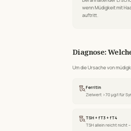
Bei anhaltender Erschöp
wenn Müdigkeit mit Ha
auftritt.
Diagnose: Welch
Um die Ursache von
müdigk
lab_research
Ferritin
Zielwert >70 µg/l für S
lab_research
TSH + fT3 + fT4
TSH allein reicht nicht