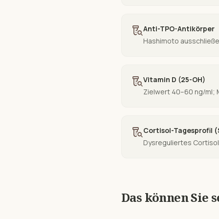
lab_research
Anti-TPO-Antikörper
Hashimoto ausschließen
lab_research
Vitamin D (25-OH)
Zielwert 40–60 ng/ml;
lab_research
Cortisol-Tagesprofil 
Dysreguliertes Cortisol
Das können Sie s