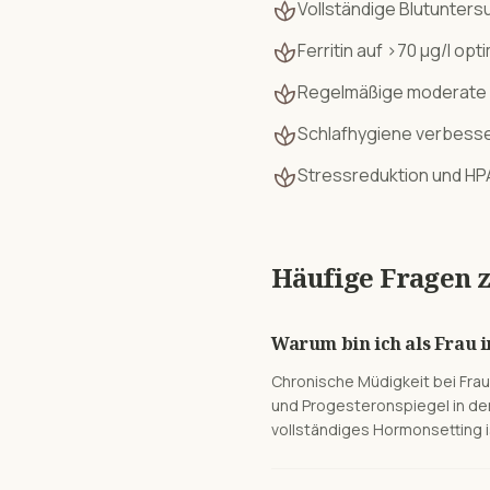
spa
Vollständige Blutuntersu
spa
Ferritin auf >70 µg/l o
spa
Regelmäßige moderate 
spa
Schlafhygiene verbesse
spa
Stressreduktion und H
Häufige Fragen 
Warum bin ich als Frau
Chronische Müdigkeit bei Fra
und Progesteronspiegel in der
vollständiges Hormonsetting i