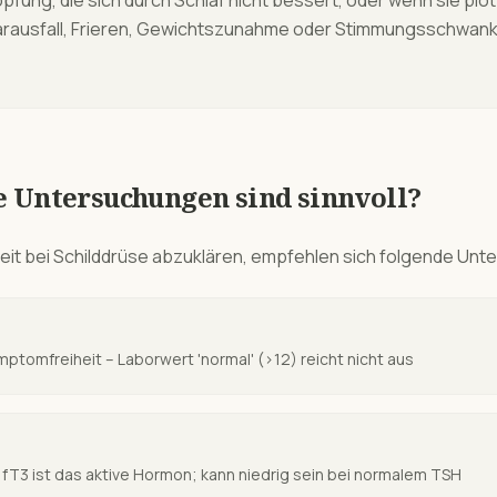
fung, die sich durch Schlaf nicht bessert, oder wenn sie plötz
arausfall, Frieren, Gewichtszunahme oder Stimmungsschwan
e Untersuchungen sind sinnvoll?
eit
bei
Schilddrüse
abzuklären, empfehlen sich folgende Unt
ymptomfreiheit – Laborwert 'normal' (>12) reicht nicht aus
 – fT3 ist das aktive Hormon; kann niedrig sein bei normalem TSH