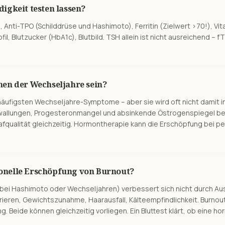
igkeit testen lassen?
 Anti-TPO (Schilddrüse und Hashimoto), Ferritin (Zielwert >70!), Vit
il, Blutzucker (HbA1c), Blutbild. TSH allein ist nicht ausreichend – f
hen der Wechseljahre sein?
 häufigsten Wechseljahre-Symptome – aber sie wird oft nicht damit 
ewallungen, Progesteronmangel und absinkende Östrogenspiegel be
afqualität gleichzeitig. Hormontherapie kann die Erschöpfung bei 
onelle Erschöpfung von Burnout?
bei Hashimoto oder Wechseljahren) verbessert sich nicht durch Ausz
Frieren, Gewichtszunahme, Haarausfall, Kälteempfindlichkeit. Burno
 Beide können gleichzeitig vorliegen. Ein Bluttest klärt, ob eine h