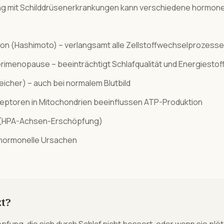
g mit
Schilddrüsenerkrankungen
kann verschiedene hormonel
ion (Hashimoto) – verlangsamt alle Zellstoffwechselprozesse
erimenopause – beeinträchtigt Schlafqualität und Energiesto
eicher) – auch bei normalem Blutbild
eptoren in Mitochondrien beeinflussen ATP-Produktion
n (HPA-Achsen-Erschöpfung)
 hormonelle Ursachen
t?