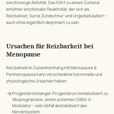
serotonerge Aktivität. Das führt zu einem Zustand
erhöhter emotionaler Reaktivität, der sich als
Reizbarkeit, 'kurze Zündschnur' und Ungeduld äußert –
auch ohne eigentlich deprimiert zu sein.
Ursachen für
Reizbarkeit
bei
Menopause
Reizbarkeit
im Zusammenhang mit
Menopause &
Perimenopause
kann verschiedene hormonelle und
physiologische Ursachen haben:
arrow_forward
Progesteronmangel: Progesteron metabolisiert zu
Allopregnanolon, einem potenten GABA-A-
Modulator – sein Abfall destabilisiert das
Nervensystem