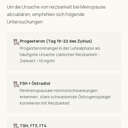
Um die Ursache von
reizbarkeit
bei
Menopause
abzuklären, empfehlen sich folgende
Untersuchungen:
lab_research
Progesteron (Tag 19–22 des Zyklus)
Progesteronmangel in der Lutealphase als
häufigste Ursache zyklischer Reizbarkeit –
Zielwert >10 ng/ml
lab_research
FSH + Östradiol
Perimenopausale Hormonschwankungen
erkennen; stark schwankende Östrogenspiegel
korrelieren mit Reizbarkeit
lab_research
TSH, fT3, fT4