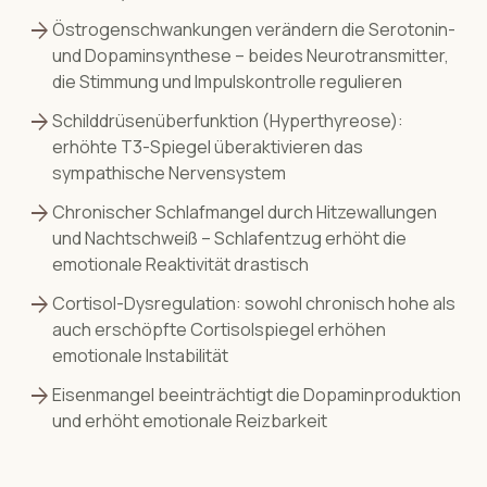
arrow_forward
Östrogenschwankungen verändern die Serotonin-
und Dopaminsynthese – beides Neurotransmitter,
die Stimmung und Impulskontrolle regulieren
arrow_forward
Schilddrüsenüberfunktion (Hyperthyreose):
erhöhte T3-Spiegel überaktivieren das
sympathische Nervensystem
arrow_forward
Chronischer Schlafmangel durch Hitzewallungen
und Nachtschweiß – Schlafentzug erhöht die
emotionale Reaktivität drastisch
arrow_forward
Cortisol-Dysregulation: sowohl chronisch hohe als
auch erschöpfte Cortisolspiegel erhöhen
emotionale Instabilität
arrow_forward
Eisenmangel beeinträchtigt die Dopaminproduktion
und erhöht emotionale Reizbarkeit