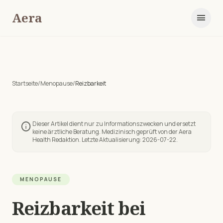
Aera
menu
Startseite
/
Menopause
/
Reizbarkeit
Dieser Artikel dient nur zu Informationszwecken und ersetzt
info
keine ärztliche Beratung. Medizinisch geprüft von der Aera
Health Redaktion. Letzte Aktualisierung:
2026-07-22
.
MENOPAUSE
Reizbarkeit
bei