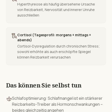
Hyperthyreose als häufig übersehene Ursache
von Reizbarkeit, Nervosität und innerer Unruhe
ausschließen
lab_research
Cortisol (Tagesprofil: morgens + mittags +
abends)
Cortisol-Dysregulation durch chronischen Stress;
sowohl erhöhte als auch erschöpfte Spiegel
können Reizbarkeit verursachen
Das können Sie selbst tun
spa
Schlafoptimierung: Schlafmangel ist ein stärkerer
Reizbarkeits-Treiber als Hormonschwankungen –
beides gleichzeitig angehen