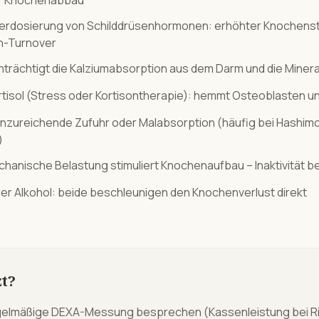
er Knochenabbau
erdosierung von Schilddrüsenhormonen: erhöhter Knochens
n-Turnover
trächtigt die Kalziumabsorption aus dem Darm und die Miner
tisol (Stress oder Kortisontherapie): hemmt Osteoblasten 
nzureichende Zufuhr oder Malabsorption (häufig bei Hashimo
)
nische Belastung stimuliert Knochenaufbau – Inaktivität be
r Alkohol: beide beschleunigen den Knochenverlust direkt
t?
elmäßige DEXA-Messung besprechen (Kassenleistung bei Ris