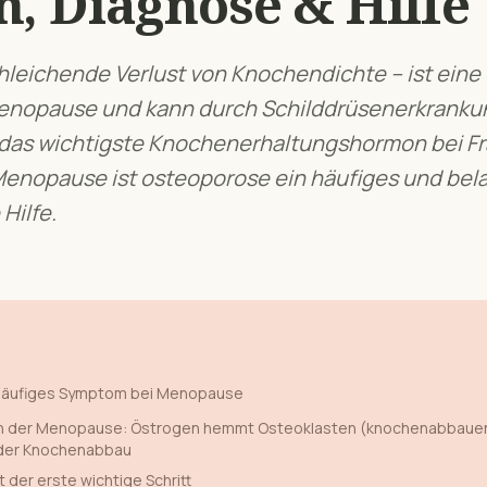
, Diagnose & Hilfe
hleichende Verlust von Knochendichte – ist eine
Menopause und kann durch Schilddrüsenerkranku
 das wichtigste Knochenerhaltungshormon bei F
Menopause
ist
osteoporose
ein häufiges und be
Hilfe.
 häufiges Symptom bei
Menopause
 der Menopause: Östrogen hemmt Osteoklasten (knochenabbauen
der Knochenabbau
t der erste wichtige Schritt