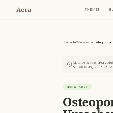
Aera
THEMEN
B
Startseite
/
Menopause
/
Osteoporose
Dieser Artikel dient nur zu I
info
Aktualisierung:
2026-07-22
.
MENOPAUSE
Osteopo