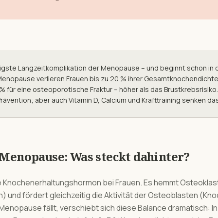
igste Langzeitkomplikation der Menopause – und beginnt schon in 
Menopause verlieren Frauen bis zu 20 % ihrer Gesamtknochendichte. 
% für eine osteoporotische Fraktur – höher als das Brustkrebsrisik
rävention; aber auch Vitamin D, Calcium und Krafttraining senken das
Menopause
: Was steckt dahinter?
te Knochenerhaltungshormon bei Frauen. Es hemmt Osteoklast
und fördert gleichzeitig die Aktivität der Osteoblasten (K
enopause fällt, verschiebt sich diese Balance dramatisch: In