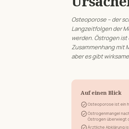
Ursachen
Osteoporose – der sc
Langzeitfolgen der 
werden. Östrogen ist
Zusammenhang mit
aber es gibt wirksame 
Auf einen Blick
check_circle
Osteoporose
ist ein
check_circle
Östrogenmangel nach
Östrogen überwiegt 
check_circle
Ärztliche Abklärung is