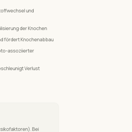
toffwechsel und
alisierung der Knochen
und fördert Knochenabbau
to-assoziierter
schleunigt Verlust
ikofaktoren). Bei