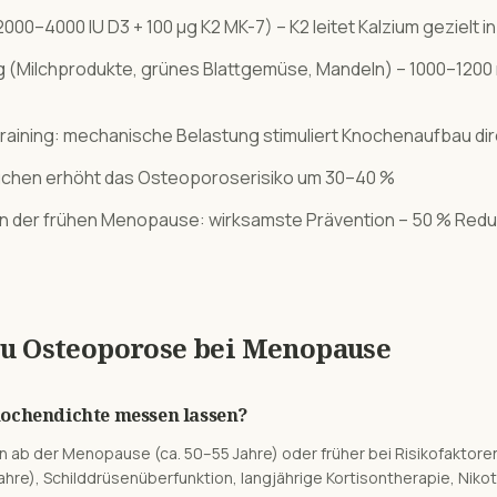
 2000–4000 IU D3 + 100 µg K2 MK-7) – K2 leitet Kalzium gezielt i
g (Milchprodukte, grünes Blattgemüse, Mandeln) – 1000–1200 
raining: mechanische Belastung stimuliert Knochenaufbau dir
chen erhöht das Osteoporoserisiko um 30–40 %
n der frühen Menopause: wirksamste Prävention – 50 % Redu
zu
Osteoporose
bei
Menopause
nochendichte messen lassen?
 ab der Menopause (ca. 50–55 Jahre) oder früher bei Risikofaktore
hre), Schilddrüsenüberfunktion, langjährige Kortisontherapie, Nik