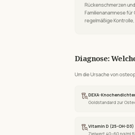
Rückenschmerzen und k
Familienanamnese für 
regelmäßige Kontrolle,
Diagnose: Welch
Um die Ursache von
osteo
lab_research
DEXA-Knochendichtem
Goldstandard zur Oste
lab_research
Vitamin D (25-OH-D3)
Zielwert 40–60 ng/ml f