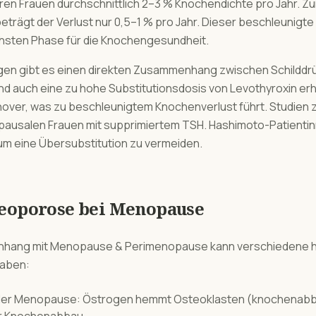
en Frauen durchschnittlich 2–3 % Knochendichte pro Jahr. Zum
rägt der Verlust nur 0,5–1 % pro Jahr. Dieser beschleunigte 
hsten Phase für die Knochengesundheit.
ngen gibt es einen direkten Zusammenhang zwischen Schild
d auch eine zu hohe Substitutionsdosis von Levothyroxin er
ver, was zu beschleunigtem Knochenverlust führt. Studien z
pausalen Frauen mit supprimiertem TSH. Hashimoto-Patientin
um eine Übersubstitution zu vermeiden.
eoporose
bei
Menopause
hang mit
Menopause & Perimenopause
kann verschiedene 
haben:
er Menopause: Östrogen hemmt Osteoklasten (knochenabba