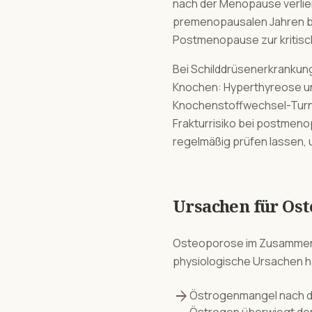
nach der Menopause verlier
premenopausalen Jahren bet
Postmenopause zur kritisc
Bei Schilddrüsenerkranku
Knochen: Hyperthyreose un
Knochenstoffwechsel-Turno
Frakturrisiko bei postmeno
regelmäßig prüfen lassen, 
Ursachen für
Ost
Osteoporose
im Zusammen
physiologische Ursachen 
arrow_forward
Östrogenmangel nach d