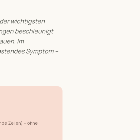
 der wichtigsten
ngen beschleunigt
rauen.
Im
lastendes Symptom –
de Zellen) – ohne