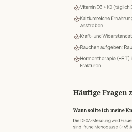
spa
Vitamin D3 + K2 (täglich
spa
Kalziumreiche Ernährun
anstreben
spa
Kraft- und Widerstandst
spa
Rauchen aufgeben: Rau
spa
Hormontherapie (HRT) i
Frakturen
Häufige Fragen 
Wann sollte ich meine K
Die DEXA-Messung wird Frauen
sind: frühe Menopause (<45 Ja