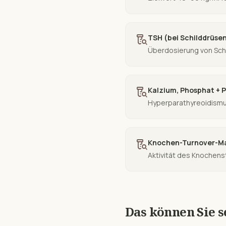
lab_research
TSH (bei Schilddrüse
Überdosierung von Schi
lab_research
Kalzium, Phosphat + 
Hyperparathyreoidismu
lab_research
Knochen-Turnover-Ma
Aktivität des Knochens
Das können Sie s