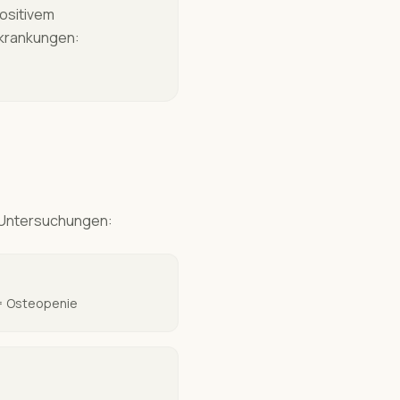
ositivem
rkrankungen:
 Untersuchungen:
 = Osteopenie