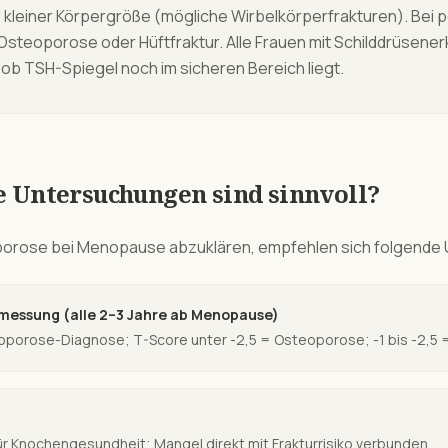
leiner Körpergröße (mögliche Wirbelkörperfrakturen). Bei p
Osteoporose oder Hüftfraktur. Alle Frauen mit Schilddrüsene
 ob TSH-Spiegel noch im sicheren Bereich liegt.
e Untersuchungen sind sinnvoll?
porose
bei
Menopause
abzuklären, empfehlen sich folgende
essung (alle 2–3 Jahre ab Menopause)
oporose-Diagnose; T-Score unter -2,5 = Osteoporose; -1 bis -2,5
ür Knochengesundheit; Mangel direkt mit Frakturrisiko verbunden