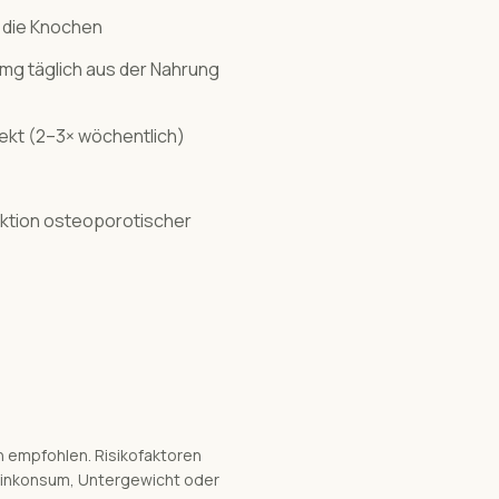
n die Knochen
mg täglich aus der Nahrung
ekt (2–3× wöchentlich)
ktion osteoporotischer
n empfohlen. Risikofaktoren
otinkonsum, Untergewicht oder