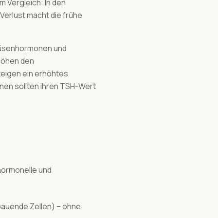
 Vergleich: In den
Verlust macht die frühe
drüsenhormonen und
höhen den
eigen ein erhöhtes
nen sollten ihren TSH-Wert
hormonelle und
uende Zellen) – ohne