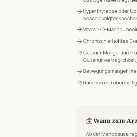
Östrogen überwiegt d
arrow_forward
Hyperthyreose oder Üb
beschleunigter Knoche
arrow_forward
Vitamin-D-Mangel: beein
arrow_forward
Chronisch erhöhtes Cor
arrow_forward
Calcium-Mangel durch u
Glutenunverträglichkeit
arrow_forward
Bewegungsmangel: mecha
arrow_forward
Rauchen und übermäßige
medical_services
Wann zum Arz
Ab der Menopause reg