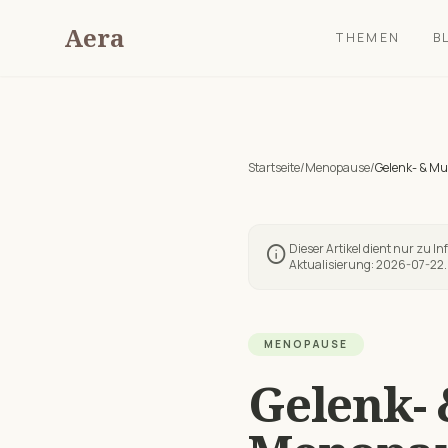
Aera
THEMEN
B
Startseite
/
Menopause
/
Gelenk- & M
Dieser Artikel dient nur zu I
info
Aktualisierung:
2026-07-22
.
MENOPAUSE
Gelenk-