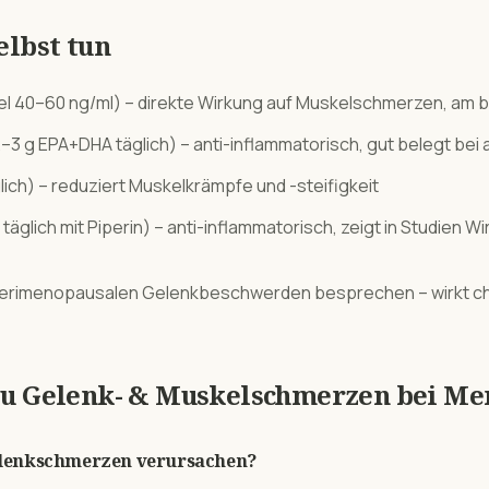
elbst tun
iel 40–60 ng/ml) – direkte Wirkung auf Muskelschmerzen, am b
 g EPA+DHA täglich) – anti-inflammatorisch, gut belegt bei
ch) – reduziert Muskelkrämpfe und -steifigkeit
glich mit Piperin) – anti-inflammatorisch, zeigt in Studien Wi
perimenopausalen Gelenkbeschwerden besprechen – wirkt c
zu
Gelenk- & Muskelschmerzen
bei
Me
lenkschmerzen verursachen?