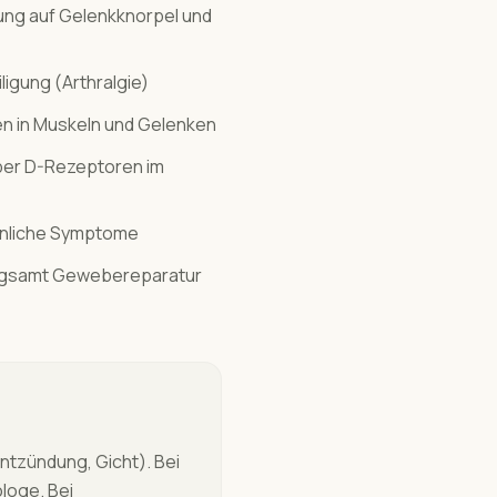
ung auf Gelenkknorpel und
gung (Arthralgie)
n in Muskeln und Gelenken
über D-Rezeptoren im
hnliche Symptome
langsamt Gewebereparatur
tzündung, Gicht). Bei
loge. Bei