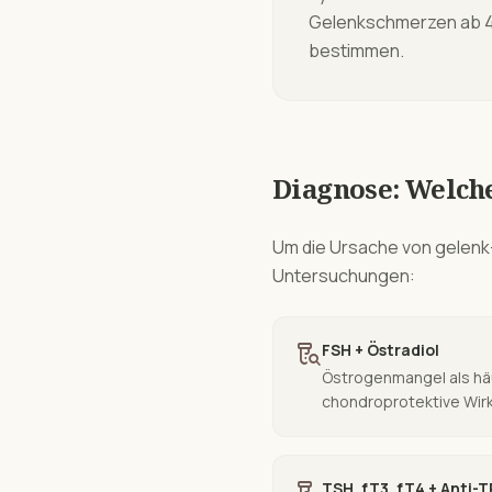
Gelenkschmerzen ab 4
bestimmen.
Diagnose: Welch
Um die Ursache von
gelenk
Untersuchungen:
lab_research
FSH + Östradiol
Östrogenmangel als hä
chondroprotektive Wir
TSH, fT3, fT4 + Anti-