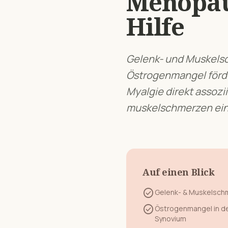
Menopa
Hilfe
Gelenk- und Muskelsc
Östrogenmangel förde
Myalgie direkt assozii
muskelschmerzen
ein
Auf einen Blick
check_circle
Gelenk- & Muskelsch
check_circle
Östrogenmangel in de
Synovium