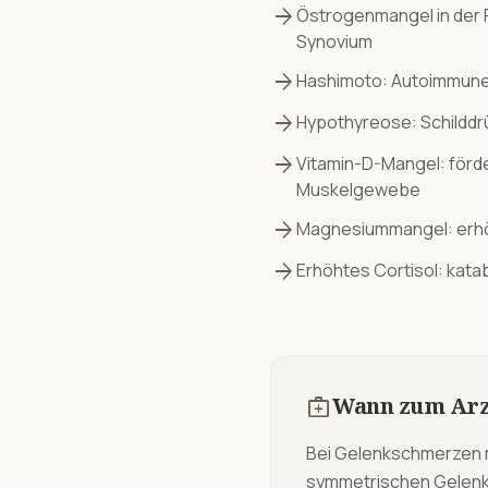
arrow_forward
Östrogenmangel in der 
Synovium
arrow_forward
Hashimoto: Autoimmune 
arrow_forward
Hypothyreose: Schildd
arrow_forward
Vitamin-D-Mangel: förd
Muskelgewebe
arrow_forward
Magnesiummangel: erhö
arrow_forward
Erhöhtes Cortisol: kat
medical_services
Wann zum Arz
Bei Gelenkschmerzen m
symmetrischen Gelenks