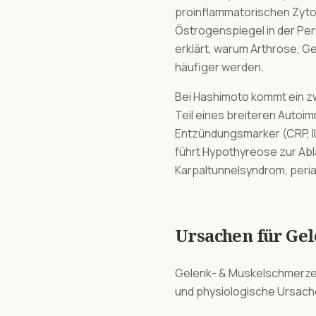
proinflammatorischen Zyto
Östrogenspiegel in der Pe
erklärt, warum Arthrose, G
häufiger werden.
Bei Hashimoto kommt ein z
Teil eines breiteren Auto
Entzündungsmarker (CRP, IL
führt Hypothyreose zur Ab
Karpaltunnelsyndrom, peria
Ursachen für
Gel
Gelenk- & Muskelschmerz
und physiologische Ursach