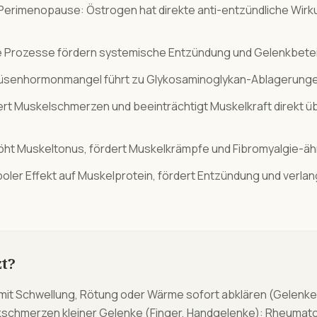
Perimenopause: Östrogen hat direkte anti-entzündliche Wirk
Prozesse fördern systemische Entzündung und Gelenkbeteili
rüsenhormonmangel führt zu Glykosaminoglykan-Ablagerunge
ert Muskelschmerzen und beeinträchtigt Muskelkraft direkt 
ht Muskeltonus, fördert Muskelkrämpfe und Fibromyalgie-ä
aboler Effekt auf Muskelprotein, fördert Entzündung und ver
t?
it Schwellung, Rötung oder Wärme sofort abklären (Gelenken
chmerzen kleiner Gelenke (Finger, Handgelenke): Rheumato