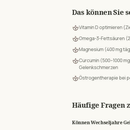
Das können Sie s
spa
Vitamin D optimieren (Z
spa
Omega-3-Fettsäuren (2–3
spa
Magnesium (400 mg tägli
spa
Curcumin (500–1000 mg tä
Gelenkschmerzen
spa
Östrogentherapie bei 
Häufige Fragen 
Können Wechseljahre Ge