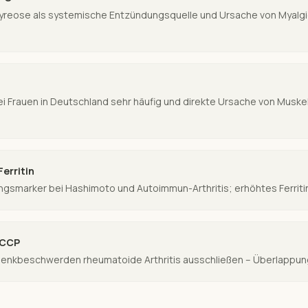
reose als systemische Entzündungsquelle und Ursache von Myalgie
ei Frauen in Deutschland sehr häufig und direkte Ursache von Musk
Ferritin
gsmarker bei Hashimoto und Autoimmun-Arthritis; erhöhtes Ferriti
-CCP
lenkbeschwerden rheumatoide Arthritis ausschließen – Überlappung