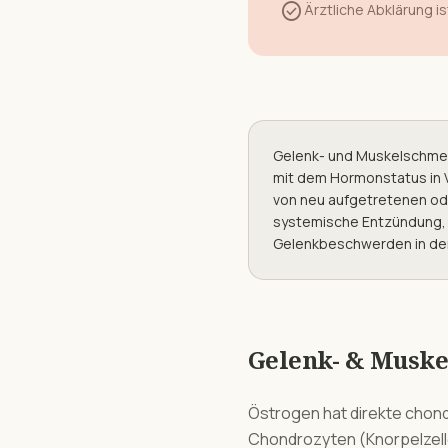
check_circle
Ärztliche Abklärung is
Gelenk- und Muskelschmerz
mit dem Hormonstatus in 
von neu aufgetretenen od
systemische Entzündung, 
Gelenkbeschwerden in der
Gelenk- & Musk
Östrogen hat direkte chon
Chondrozyten (Knorpelzell