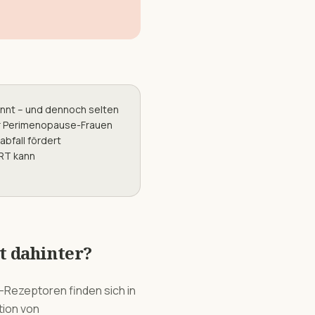
annt – und dennoch selten
er Perimenopause-Frauen
bfall fördert
HRT kann
kt dahinter?
Rezeptoren finden sich in
tion von