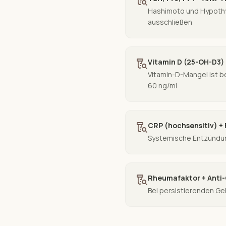
lab_research
Hashimoto und Hypothy
ausschließen
lab_research
Vitamin D (25-OH-D3)
Vitamin-D-Mangel ist b
60 ng/ml
lab_research
CRP (hochsensitiv) + 
Systemische Entzündun
lab_research
Rheumafaktor + Anti
Bei persistierenden Ge