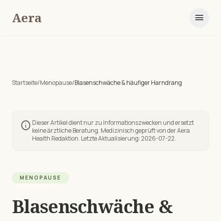
Aera
menu
Startseite
/
Menopause
/
Blasenschwäche & häufiger Harndrang
Dieser Artikel dient nur zu Informationszwecken und ersetzt
info
keine ärztliche Beratung. Medizinisch geprüft von der Aera
Health Redaktion. Letzte Aktualisierung:
2026-07-22
.
MENOPAUSE
Blasenschwäche &