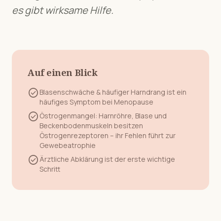
es gibt wirksame Hilfe.
Auf einen Blick
check_circle
Blasenschwäche & häufiger Harndrang
ist ein
häufiges Symptom bei
Menopause
check_circle
Östrogenmangel: Harnröhre, Blase und
Beckenbodenmuskeln besitzen
Östrogenrezeptoren – ihr Fehlen führt zur
Gewebeatrophie
check_circle
Ärztliche Abklärung ist der erste wichtige
Schritt