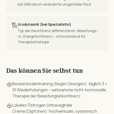
bei GSM durch veränderte urogenitale Flora
lab_research
Urodynamik (bei Spezialistin)
Typ der Inkontinenz differenzieren: Belastungs-
vs. Dranginkontinenz – entscheidend für
Therapiestrategie
Das können Sie selbst tun
spa
Beckenbodentraining (Kegel-Übungen): täglich 3 ×
10 Wiederholungen – wirksamste nicht-hormonelle
Therapie der Belastungsinkontinenz
spa
Lokales Östrogen (intravaginale
Creme/Zäpfchen): hochwirksam, systemisch