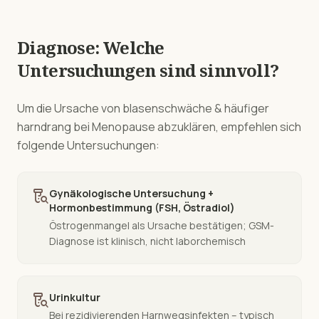
Diagnose: Welche
Untersuchungen sind sinnvoll?
Um die Ursache von
blasenschwäche & häufiger
harndrang
bei
Menopause
abzuklären, empfehlen sich
folgende Untersuchungen:
lab_research
Gynäkologische Untersuchung +
Hormonbestimmung (FSH, Östradiol)
Östrogenmangel als Ursache bestätigen; GSM-
Diagnose ist klinisch, nicht laborchemisch
lab_research
Urinkultur
Bei rezidivierenden Harnwegsinfekten – typisch