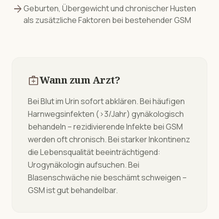
arrow_forward
Geburten, Übergewicht und chronischer Husten
als zusätzliche Faktoren bei bestehender GSM
medical_services
Wann zum Arzt?
Bei Blut im Urin sofort abklären. Bei häufigen
Harnwegsinfekten (>3/Jahr) gynäkologisch
behandeln – rezidivierende Infekte bei GSM
werden oft chronisch. Bei starker Inkontinenz
die Lebensqualität beeinträchtigend:
Urogynäkologin aufsuchen. Bei
Blasenschwäche nie beschämt schweigen –
GSM ist gut behandelbar.