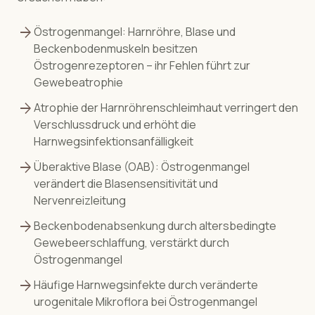
arrow_forward
Östrogenmangel: Harnröhre, Blase und
Beckenbodenmuskeln besitzen
Östrogenrezeptoren – ihr Fehlen führt zur
Gewebeatrophie
arrow_forward
Atrophie der Harnröhrenschleimhaut verringert den
Verschlussdruck und erhöht die
Harnwegsinfektionsanfälligkeit
arrow_forward
Überaktive Blase (OAB): Östrogenmangel
verändert die Blasensensitivität und
Nervenreizleitung
arrow_forward
Beckenbodenabsenkung durch altersbedingte
Gewebeerschlaffung, verstärkt durch
Östrogenmangel
arrow_forward
Häufige Harnwegsinfekte durch veränderte
urogenitale Mikroflora bei Östrogenmangel