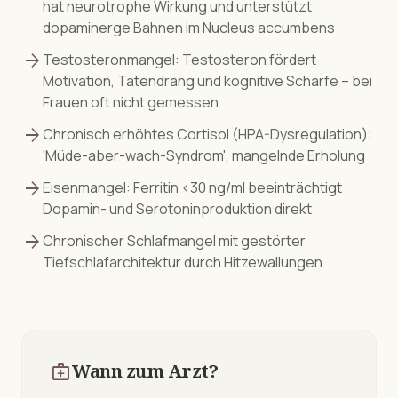
hat neurotrophe Wirkung und unterstützt
dopaminerge Bahnen im Nucleus accumbens
arrow_forward
Testosteronmangel: Testosteron fördert
Motivation, Tatendrang und kognitive Schärfe – bei
Frauen oft nicht gemessen
arrow_forward
Chronisch erhöhtes Cortisol (HPA-Dysregulation):
'Müde-aber-wach-Syndrom', mangelnde Erholung
arrow_forward
Eisenmangel: Ferritin <30 ng/ml beeinträchtigt
Dopamin- und Serotoninproduktion direkt
arrow_forward
Chronischer Schlafmangel mit gestörter
Tiefschlafarchitektur durch Hitzewallungen
medical_services
Wann zum Arzt?