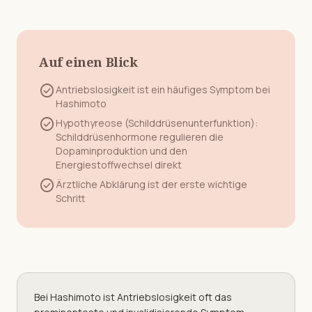
Auf einen Blick
check_circle
Antriebslosigkeit
ist ein häufiges Symptom bei
Hashimoto
check_circle
Hypothyreose (Schilddrüsenunterfunktion):
Schilddrüsenhormone regulieren die
Dopaminproduktion und den
Energiestoffwechsel direkt
check_circle
Ärztliche Abklärung ist der erste wichtige
Schritt
Bei Hashimoto ist Antriebslosigkeit oft das