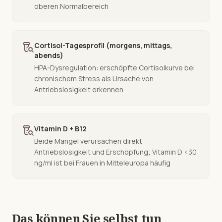
oberen Normalbereich
lab_research
Cortisol-Tagesprofil (morgens, mittags,
abends)
HPA-Dysregulation: erschöpfte Cortisolkurve bei
chronischem Stress als Ursache von
Antriebslosigkeit erkennen
lab_research
Vitamin D + B12
Beide Mängel verursachen direkt
Antriebslosigkeit und Erschöpfung; Vitamin D <30
ng/ml ist bei Frauen in Mitteleuropa häufig
Das können Sie selbst tun