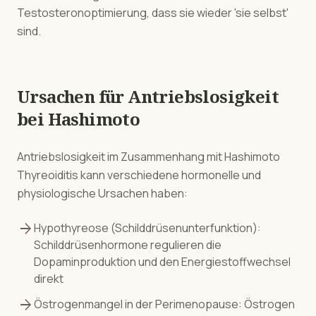
Testosteronoptimierung, dass sie wieder 'sie selbst'
sind.
Ursachen für
Antriebslosigkeit
bei
Hashimoto
Antriebslosigkeit
im Zusammenhang mit
Hashimoto
Thyreoiditis
kann verschiedene hormonelle und
physiologische Ursachen haben:
arrow_forward
Hypothyreose (Schilddrüsenunterfunktion):
Schilddrüsenhormone regulieren die
Dopaminproduktion und den Energiestoffwechsel
direkt
arrow_forward
Östrogenmangel in der Perimenopause: Östrogen