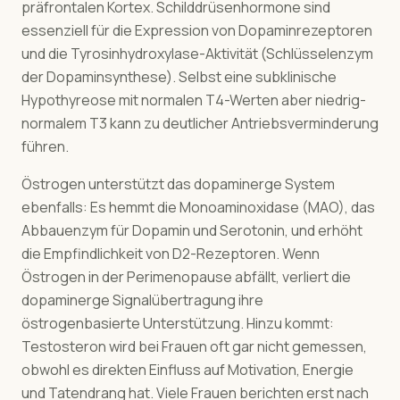
präfrontalen Kortex. Schilddrüsenhormone sind
essenziell für die Expression von Dopaminrezeptoren
und die Tyrosinhydroxylase-Aktivität (Schlüsselenzym
der Dopaminsynthese). Selbst eine subklinische
Hypothyreose mit normalen T4-Werten aber niedrig-
normalem T3 kann zu deutlicher Antriebsverminderung
führen.
Östrogen unterstützt das dopaminerge System
ebenfalls: Es hemmt die Monoaminoxidase (MAO), das
Abbauenzym für Dopamin und Serotonin, und erhöht
die Empfindlichkeit von D2-Rezeptoren. Wenn
Östrogen in der Perimenopause abfällt, verliert die
dopaminerge Signalübertragung ihre
östrogenbasierte Unterstützung. Hinzu kommt:
Testosteron wird bei Frauen oft gar nicht gemessen,
obwohl es direkten Einfluss auf Motivation, Energie
und Tatendrang hat. Viele Frauen berichten erst nach