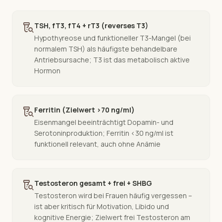
lab_research
TSH, fT3, fT4 + rT3 (reverses T3)
Hypothyreose und funktioneller T3-Mangel (bei
normalem TSH) als häufigste behandelbare
Antriebsursache; T3 ist das metabolisch aktive
Hormon
lab_research
Ferritin (Zielwert >70 ng/ml)
Eisenmangel beeinträchtigt Dopamin- und
Serotoninproduktion; Ferritin <30 ng/ml ist
funktionell relevant, auch ohne Anämie
lab_research
Testosteron gesamt + frei + SHBG
Testosteron wird bei Frauen häufig vergessen –
ist aber kritisch für Motivation, Libido und
kognitive Energie; Zielwert frei Testosteron am