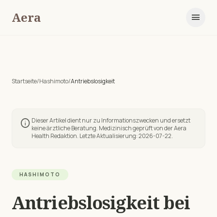
Aera
menu
Startseite
/
Hashimoto
/
Antriebslosigkeit
Dieser Artikel dient nur zu Informationszwecken und ersetzt
info
keine ärztliche Beratung. Medizinisch geprüft von der Aera
Health Redaktion. Letzte Aktualisierung:
2026-07-22
.
HASHIMOTO
Antriebslosigkeit
bei