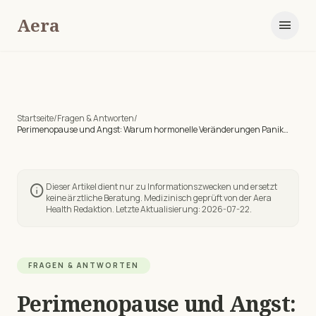
Aera
menu
Startseite
/
Fragen & Antworten
/
Perimenopause und Angst: Warum hormonelle Veränderungen Panik
auslösen
Dieser Artikel dient nur zu Informationszwecken und ersetzt
info
keine ärztliche Beratung. Medizinisch geprüft von der Aera
Health Redaktion. Letzte Aktualisierung:
2026-07-22
.
FRAGEN & ANTWORTEN
Perimenopause und Angst: