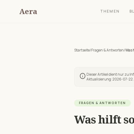
Aera
THEMEN
B
Startseite
/
Fragen & Antworten
/
Was h
Dieser Artikel dient nur zu I
info
Aktualisierung:
2026-07-22
.
FRAGEN & ANTWORTEN
Was hilft s