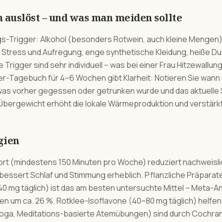
auslöst – und was man meiden sollte
gs-Trigger: Alkohol (besonders Rotwein, auch kleine Mengen)
r Stress und Aufregung, enge synthetische Kleidung, heiße 
rigger sind sehr individuell – was bei einer Frau Hitzewallunge
ger-Tagebuch für 4–6 Wochen gibt Klarheit: Notieren Sie wann 
was vorher gegessen oder getrunken wurde und das aktuelle 
: Übergewicht erhöht die lokale Wärmeproduktion und verstärk
gien
 (mindestens 150 Minuten pro Woche) reduziert nachweislich
bessert Schlaf und Stimmung erheblich. Pflanzliche Präparat
0 mg täglich) ist das am besten untersuchte Mittel – Meta-A
en um ca. 26 %. Rotklee-Isoflavone (40–80 mg täglich) helfen
oga, Meditations-basierte Atemübungen) sind durch Cochra