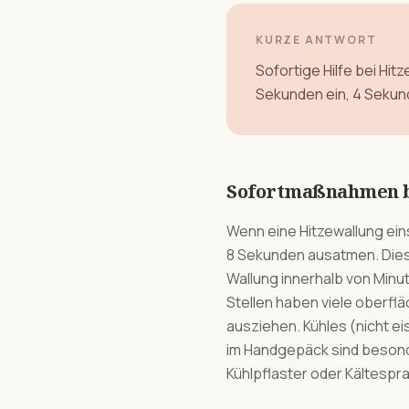
KURZE ANTWORT
Sofortige Hilfe bei Hi
Sekunden ein, 4 Sekund
Sofortmaßnahmen b
Wenn eine Hitzewallung ein
8 Sekunden ausatmen. Diese
Wallung innerhalb von Minu
Stellen haben viele oberflä
ausziehen. Kühles (nicht ei
im Handgepäck sind besonder
Kühlpflaster oder Kältespr