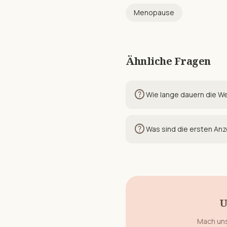
Menopause
Ähnliche Fragen
help
Wie lange dauern die W
help
Was sind die ersten An
U
Mach uns