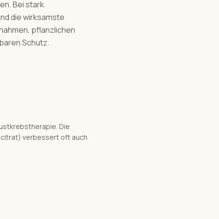
n. Bei stark
and die wirksamste
ßnahmen, pflanzlichen
mbaren Schutz.
ustkrebstherapie. Die
itrat) verbessert oft auch