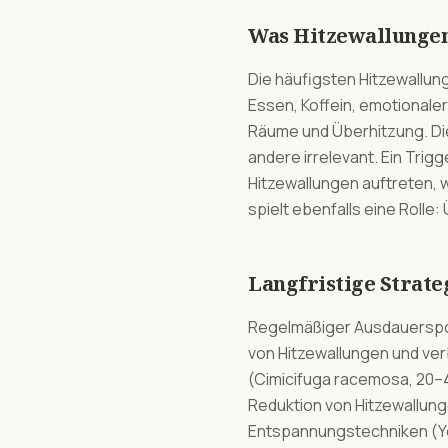
Was Hitzewallungen 
Die häufigsten Hitzewallun
Essen, Koffein, emotionale
Räume und Überhitzung. Die T
andere irrelevant. Ein Trig
Hitzewallungen auftreten, 
spielt ebenfalls eine Rolle
Langfristige Strate
Regelmäßiger Ausdauersport
von Hitzewallungen und ver
(Cimicifuga racemosa, 20–4
Reduktion von Hitzewallung
Entspannungstechniken (Y