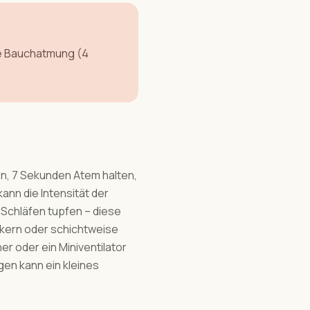
fe Bauchatmung (4
en, 7 Sekunden Atem halten,
nn die Intensität der
Schläfen tupfen – diese
ockern oder schichtweise
r oder ein Miniventilator
gen kann ein kleines