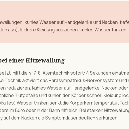
tzewallungen: kühles Wasser auf Handgelenke und Nacken, tie
en aus), lockere Kleidung ausziehen, kühles Wasser trinken.
ei einer Hitzewallung
setzt, hilft die 4-7-8-Atemtechnik sofort: 4 Sekunden einatm
 Technik aktiviert das Parasympathikus-Nervensystem und ka
ten reduzieren. Kühles Wasser auf Handgelenke, Nacken oder 
chliche Blutgefäße und kühlen den Körper schnell. Kleidung l
skaltes) Wasser trinken senkt die Körperkerntemperatur. Fäche
s im Büro oder in der Bahn hilfreich. Bei starken Hitzewallun
ay auf dem Nacken die Symptomdauer deutlich verkürzen.