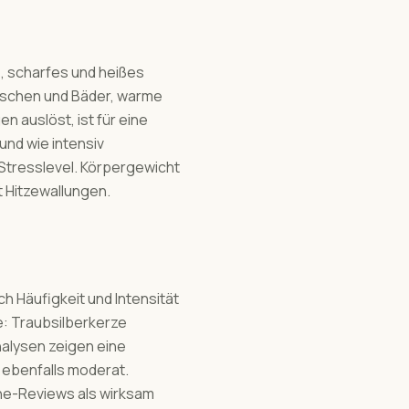
, scharfes und heißes
Duschen und Bäder, warme
n auslöst, ist für eine
und wie intensiv
Stresslevel. Körpergewicht
t Hitzewallungen.
 Häufigkeit und Intensität
e: Traubsilberkerze
nalysen zeigen eine
 ebenfalls moderat.
ne-Reviews als wirksam