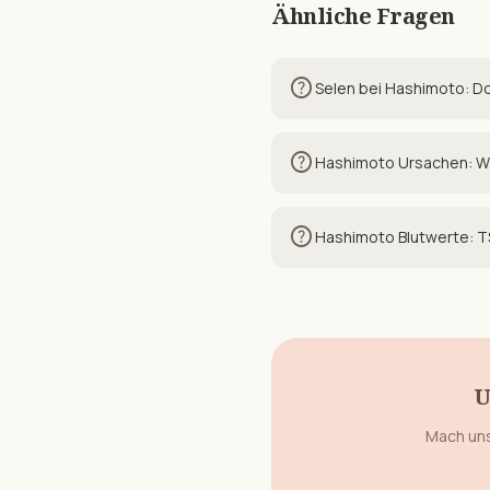
Ähnliche Fragen
help
Selen bei Hashimoto: Do
help
Hashimoto Ursachen: Wa
help
Hashimoto Blutwerte: TS
U
Mach uns