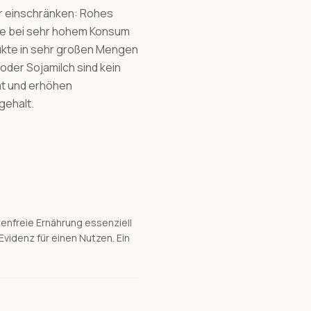
r einschränken: Rohes
die bei sehr hohem Konsum
kte in sehr großen Mengen
oder Sojamilch sind kein
ät und erhöhen
gehalt.
utenfreie Ernährung essenziell
videnz für einen Nutzen. Ein