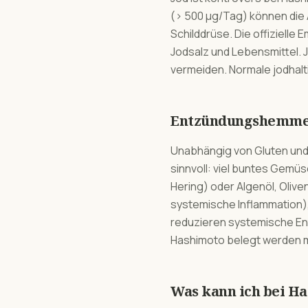
(> 500 µg/Tag) können die 
Schilddrüse. Die offiziell
Jodsalz und Lebensmittel.
vermeiden. Normale jodhalt
Entzündungshemmend
Unabhängig von Gluten un
sinnvoll: viel buntes Gemü
Hering) oder Algenöl, Oliv
systemische Inflammation)
reduzieren systemische En
Hashimoto belegt werden 
Was kann ich bei H