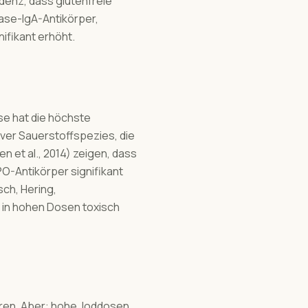
idenz, dass glutenfreie
nase-IgA-Antikörper,
ifikant erhöht.
se hat die höchste
iver Sauerstoffspezies, die
 et al., 2014) zeigen, dass
O-Antikörper signifikant
sch, Hering,
 in hohen Dosen toxisch
eren. Aber: hohe Joddosen