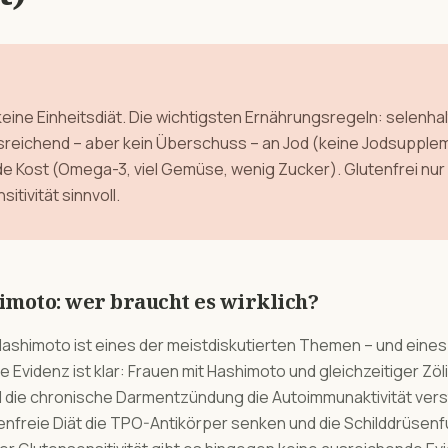
keine Einheitsdiät. Die wichtigsten Ernährungsregeln: selenhal
usreichend – aber kein Überschuss – an Jod (keine Jodsupple
ost (Omega-3, viel Gemüse, wenig Zucker). Glutenfrei nur
itivität sinnvoll.
imoto: wer braucht es wirklich?
Hashimoto ist eines der meistdiskutierten Themen – und eines
Evidenz ist klar: Frauen mit Hashimoto und gleichzeitiger Zöli
il die chronische Darmentzündung die Autoimmunaktivität vers
tenfreie Diät die TPO-Antikörper senken und die Schilddrüsen