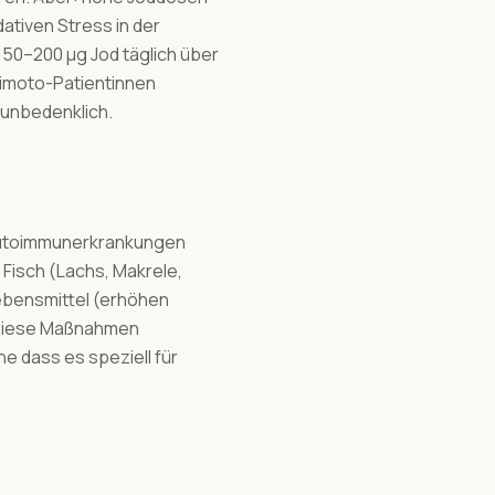
ativen Stress in der
150–200 µg Jod täglich über
himoto-Patientinnen
 unbedenklich.
Autoimmunerkrankungen
Fisch (Lachs, Makrele,
Lebensmittel (erhöhen
. Diese Maßnahmen
 dass es speziell für