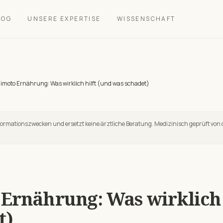
LOG
UNSERE EXPERTISE
WISSENSCHAFT
moto Ernährung: Was wirklich hilft (und was schadet)
nformationszwecken und ersetzt keine ärztliche Beratung. Medizinisch geprüft von 
Ernährung: Was wirklich 
t)