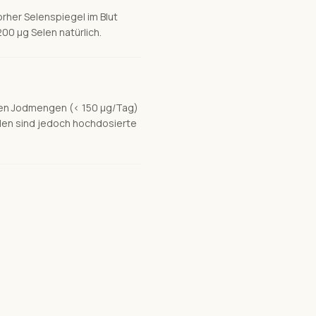
rher Selenspiegel im Blut
00 µg Selen natürlich.
enen Jodmengen (< 150 µg/Tag)
iden sind jedoch hochdosierte