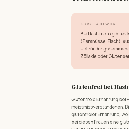
KURZE ANTWORT
Bei Hashimoto gibt es 
(Paranüsse, Fisch), a
entzündungshemmende K
Zöliakie oder Glutensens
Glutenfrei bei Hash
Glutenfreie Ernährung bei 
meistmissverstandenen. Die 
glutenfreier Ernährung, we
bei diesen Frauen eine glu