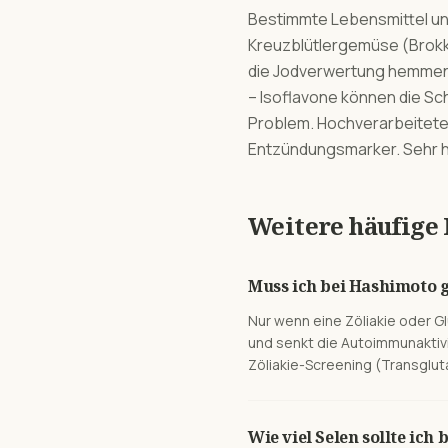
Bestimmte Lebensmittel un
Kreuzblütlergemüse (Brokko
die Jodverwertung hemmen 
– Isoflavone können die Sc
Problem. Hochverarbeitete 
Entzündungsmarker. Sehr ho
Weitere häufige
Muss ich bei Hashimoto g
Nur wenn eine Zöliakie oder Gl
und senkt die Autoimmunaktivi
Zöliakie-Screening (Transglut
Wie viel Selen sollte ic