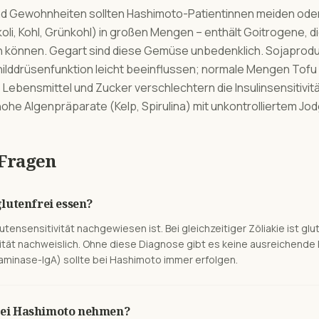
d Gewohnheiten sollten Hashimoto-Patientinnen meiden ode
li, Kohl, Grünkohl) in großen Mengen – enthält Goitrogene, 
können. Gegart sind diese Gemüse unbedenklich. Sojaprodu
hilddrüsenfunktion leicht beeinflussen; normale Mengen Tofu 
Lebensmittel und Zucker verschlechtern die Insulinsensitivit
he Algenpräparate (Kelp, Spirulina) mit unkontrolliertem Jod
 Fragen
lutenfrei essen?
utensensitivität nachgewiesen ist. Bei gleichzeitiger Zöliakie ist gl
tät nachweislich. Ohne diese Diagnose gibt es keine ausreichende E
aminase-IgA) sollte bei Hashimoto immer erfolgen.
h bei Hashimoto nehmen?