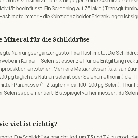
er Glutensensitivität gibt es hingegen keine ausreichende Ev
ivität beeinflusst. Ein Screening auf Zöliakie (Transglutami
Hashimoto immer – die Koinzidenz beider Erkrankungen ist sign
te Mineral für die Schilddrüse
legte Nahrungsergänzungsstoff bei Hashimoto. Die Schilddrü
webe im Körper – Selen ist essenziell für die Entgiftung reakt
produktion entstehen. Mehrere Metaanalysen (u.a. van Zuuren
0 µg täglich als Natriumselenit oder Selenomethionin) die TP
ttel: Paranüsse (1–2 täglich = ca. 100–200 µg Selen), Thunfi
 Selen supplementiert: Blutspiegel vorher messen, da Selen
ie viel ist richtig?
himoto. Die Schilddrüse braucht Jod, um T3 und T4 zu produzi