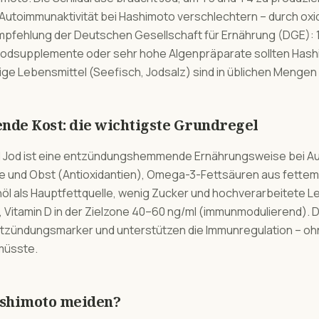
Autoimmunaktivität bei Hashimoto verschlechtern – durch oxid
e Empfehlung der Deutschen Gesellschaft für Ernährung (DGE): 
 Jodsupplemente oder sehr hohe Algenpräparate sollten Has
ige Lebensmittel (Seefisch, Jodsalz) sind in üblichen Mengen
e Kost: die wichtigste Grundregel
d Jod ist eine entzündungshemmende Ernährungsweise bei 
se und Obst (Antioxidantien), Omega-3-Fettsäuren aus fettem 
enöl als Hauptfettquelle, wenig Zucker und hochverarbeitete 
, Vitamin D in der Zielzone 40–60 ng/ml (immunmodulierend)
tzündungsmarker und unterstützen die Immunregulation – ohne
müsste.
ashimoto meiden?