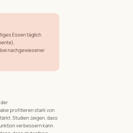
tiges Essen täglich
mente),
 bei nachgewiesener
 der
akie profitieren stark von
tärkt. Studien zeigen, dass
funktion verbessern kann.