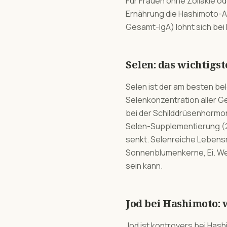
Für Frauen ohne Zöliakie od
Ernährung die Hashimoto-Akt
Gesamt-IgA) lohnt sich bei 
Selen: das wichtigs
Selen ist der am besten be
Selenkonzentration aller Ge
bei der Schilddrüsenhormon
Selen-Supplementierung (20
senkt. Selenreiche Lebensmi
Sonnenblumenkerne, Ei. Wer
sein kann.
Jod bei Hashimoto: w
Jod ist kontrovers bei Has