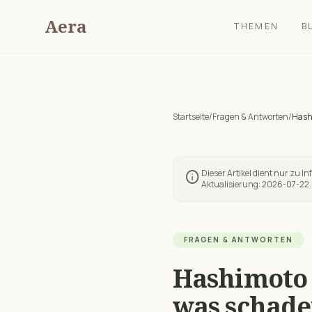
Aera
THEMEN
B
Startseite
/
Fragen & Antworten
/
Hashi
Dieser Artikel dient nur zu I
info
Aktualisierung:
2026-07-22
.
FRAGEN & ANTWORTEN
Hashimoto 
was schade