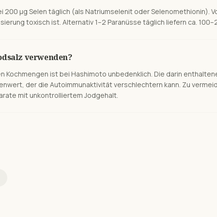
i 200 µg Selen täglich (als Natriumselenit oder Selenomethionin). Vo
rung toxisch ist. Alternativ 1–2 Paranüsse täglich liefern ca. 100–2
Jodsalz verwenden?
chen Kochmengen ist bei Hashimoto unbedenklich. Die darin enthalt
lenwert, der die Autoimmunaktivität verschlechtern kann. Zu verme
rate mit unkontrolliertem Jodgehalt.