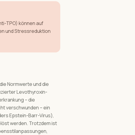
Anti-TPO) können auf
len und Stressreduktion
 die Normwerte und die
zierter Levothyroxin-
erkrankung – die
icht verschwunden – ein
ers Epstein-Barr-Virus),
öst werden. Trotzdem ist
ebensstilanpassungen,