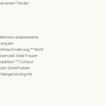
ei einem Teil der
 Mehrere randomisierte
rung der
freie Ernährung:** Nicht
ssenziell. Viele Frauen
duktion:** Cortisol
uter Schlaf haben
Mangel ist eng mit