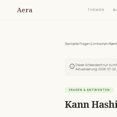
Aera
THEMEN
B
Startseite
/
Fragen & Antworten
/
Kann
Dieser Artikel dient nur zu I
info
Aktualisierung:
2026-07-22
.
FRAGEN & ANTWORTEN
Kann Hashi