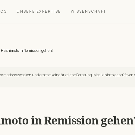
LOG
UNSERE EXPERTISE
WISSENSCHAFT
 Hashimoto in Remission gehen?
nformationszwecken und ersetzt keine ärztliche Beratung. Medizinisch geprüft von 
moto in Remission gehen