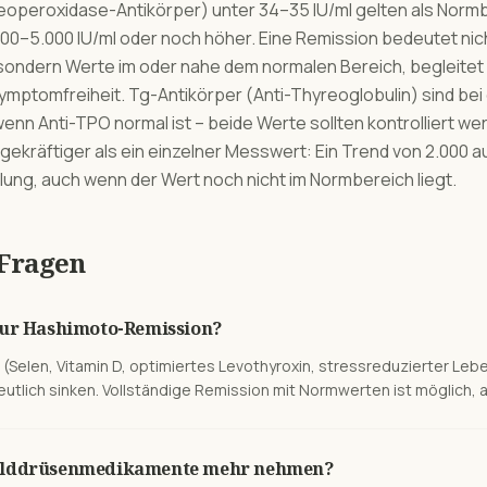
eoperoxidase-Antikörper) unter 34–35 IU/ml gelten als Norm
 200–5.000 IU/ml oder noch höher. Eine Remission bedeutet nic
, sondern Werte im oder nahe dem normalen Bereich, begleitet 
ymptomfreiheit. Tg-Antikörper (Anti-Thyreoglobulin) sind be
enn Anti-TPO normal ist – beide Werte sollten kontrolliert wer
agekräftiger als ein einzelner Messwert: Ein Trend von 2.000 a
lung, auch wenn der Wert noch nicht im Normbereich liegt.
 Fragen
 zur Hashimoto-Remission?
Selen, Vitamin D, optimiertes Levothyroxin, stressreduzierter Lebe
utlich sinken. Vollständige Remission mit Normwerten ist möglich, ab
hilddrüsenmedikamente mehr nehmen?