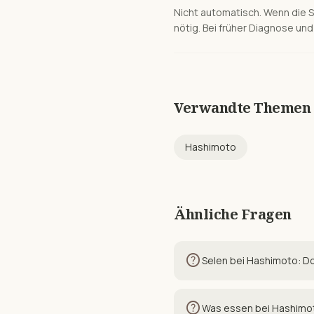
Nicht automatisch. Wenn die S
nötig. Bei früher Diagnose un
Verwandte Themen
Hashimoto
Ähnliche Fragen
help
Selen bei Hashimoto: Do
help
Was essen bei Hashimot