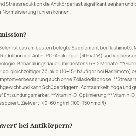
 Stressreduktion die Antikörperlast signifikant senken und b
r Normalisierung führen können.
emission?
* Selen ist das am besten belegte Supplement bei Hashimoto.
e Reduktion der Anti-TPO-Antikörper (30–40 %) und Verbesse
ogie. Behandlungsdauer: mindestens 6–12 Monate. **Gluten
r bei gleichzeitiger Zöliakie (10–15× häufiger bei Hashimoto) e
Symptomverbesserung auch ohne Zöliakiediagnose. **Stressre
hgewicht und kann Schübe triggern. Achtsamkeit, Yoga und g
 Entzündungsmarker. **Vitamin-D-Optimierung:** Vitamin-D-
ziiert. Zielwert: 40–60 ng/ml (100–150 nmol/l).
wert' bei Antikörpern?