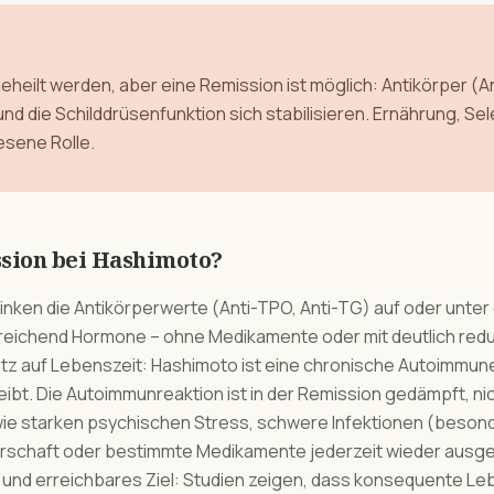
eheilt werden, aber eine Remission ist möglich: Antikörper (
nd die Schilddrüsenfunktion sich stabilisieren. Ernährung, Se
esene Rolle.
sion bei Hashimoto?
nken die Antikörperwerte (Anti-TPO, Anti-TG) auf oder unter
reichend Hormone – ohne Medikamente oder mit deutlich redu
Satz auf Lebenszeit: Hashimoto ist eine chronische Autoimmun
ibt. Die Autoimmunreaktion ist in der Remission gedämpft, n
ie starken psychischen Stress, schwere Infektionen (besond
chaft oder bestimmte Medikamente jederzeit wieder ausgel
s und erreichbares Ziel: Studien zeigen, dass konsequente L