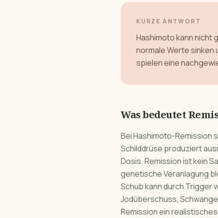
KURZE ANTWORT
Hashimoto kann nicht g
normale Werte sinken u
spielen eine nachgewi
Was bedeutet Remis
Bei Hashimoto-Remission si
Schilddrüse produziert aus
Dosis. Remission ist kein 
genetische Veranlagung ble
Schub kann durch Trigger w
Jodüberschuss, Schwangers
Remission ein realistische