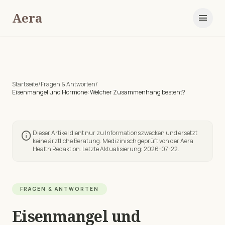
Aera
menu
Startseite
/
Fragen & Antworten
/
Eisenmangel und Hormone: Welcher Zusammenhang besteht?
Dieser Artikel dient nur zu Informationszwecken und ersetzt
info
keine ärztliche Beratung. Medizinisch geprüft von der Aera
Health Redaktion. Letzte Aktualisierung:
2026-07-22
.
FRAGEN & ANTWORTEN
Eisenmangel und