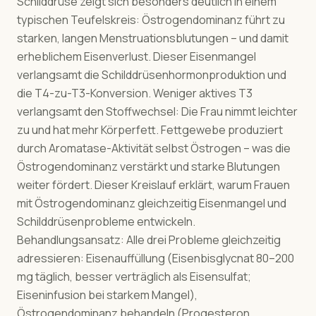
Schilddrüse zeigt sich besonders deutlich in einem
typischen Teufelskreis: Östrogendominanz führt zu
starken, langen Menstruationsblutungen – und damit
erheblichem Eisenverlust. Dieser Eisenmangel
verlangsamt die Schilddrüsenhormonproduktion und
die T4-zu-T3-Konversion. Weniger aktives T3
verlangsamt den Stoffwechsel: Die Frau nimmt leichter
zu und hat mehr Körperfett. Fettgewebe produziert
durch Aromatase-Aktivität selbst Östrogen – was die
Östrogendominanz verstärkt und starke Blutungen
weiter fördert. Dieser Kreislauf erklärt, warum Frauen
mit Östrogendominanz gleichzeitig Eisenmangel und
Schilddrüsenprobleme entwickeln.
Behandlungsansatz: Alle drei Probleme gleichzeitig
adressieren: Eisenauffüllung (Eisenbisglycnat 80–200
mg täglich, besser verträglich als Eisensulfat;
Eiseninfusion bei starkem Mangel),
Östrogendominanz behandeln (Progesteron,